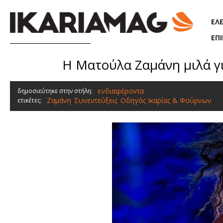
Παράκαμψη προς το κυρίως περιεχόμενο
ΕΛ
ΕΠ
Η Ματούλα Ζαμάνη μιλά για
ενδιαφέροντα
δημοσιεύτηκε στην στήλη:
Ζαμάνη
Συνεντεύξεις
Οδηγός Ικαρίας & Φούρνων
ετικέτες:
,
,