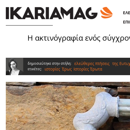
Παράκαμψη προς το κυρίως περιεχόμενο
ΕΛ
ΕΠ
Η ακτινόγραφία ενός σύγχρο
ελεύθερες πτήσεις
της Ευτυ
δημοσιεύτηκε στην στήλη:
ιστορίες
Έρως
Ιστορίες Έρωτα
ετικέτες:
,
,