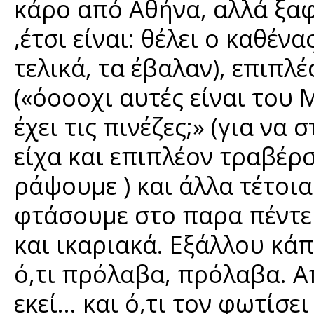
κάρο από Αθήνα, αλλά ξαφν
,έτσι είναι: θέλει ο καθέν
τελικά, τα έβαλαν), επιπλ
(«όοοοχι αυτές είναι του 
έχει τις πινέζες;» (για να
είχα και επιπλέον τραβέρσ
ράψουμε ) και άλλα τέτοι
φτάσουμε στο παρα πέντε 
και ικαριακά. Εξάλλου κάπ
ό,τι πρόλαβα, πρόλαβα. Απ
εκεί… και ό,τι τον φωτίσει