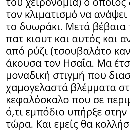
του χειρονομία) ο οποίος 
τον κλιματισμό να ανάψε
το δυωράκι. Μετά βέβαια
πατ κιουτ και αυτός και α
από ρύζι (τσουβαλάτο καν
άκουσα τον Ησαΐα. Μα έτσι
μοναδική στιγμή που διασ
χαμογελαστά βλέμματα στα
κεφαλόσκαλο που σε περιμέ
ό,τι εμπόδιο υπήρξε στην
τώρα. Και εμείς θα κολλή