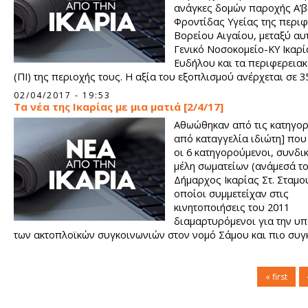
ανάγκες δομών παροχής Α’
Φροντίδας Υγείας της περιφ
Βορείου Αιγαίου, μεταξύ αυ
Γενικό Νοσοκομείο-ΚΥ Ικαρί
Ευδήλου και τα περιφερειακ
(ΠΙ) της περιοχής τους. Η αξία του εξοπλισμού ανέρχεται σε 3
ευρώ. Με αυτή την εγκριτική απόφαση πρόκειται να καλυφθού
02/04/2017 - 19:53
ανάγκες ανανέωσης και εκσυγχρονισμού του εξοπλισμού του
Τα νέα της Ικαρίας με μια ματιά [2/4/17]
Ικαρίας, του ΚΥ Ευδήλου και των ΠΙ της περιοχής τους (ακτιν
Αθωώθηκαν από τις κατηγορί
και υπερηχοτομογραφικός εξοπλισμός κλπ.).
από καταγγελία ιδιώτη] που 
οι 6 κατηγορούμενοι, συνδικ
μέλη σωματείων (ανάμεσά το
Δήμαρχος Ικαρίας Στ. Σταμού
οποίοι συμμετείχαν στις
κινητοποιήσεις του 2011
διαμαρτυρόμενοι για την υ
των ακτοπλοϊκών συγκοινωνιών στον νομό Σάμου και πιο συγ
στο λιμάνι του Ευδήλου όπου συμμετείχαν στην εμπόδιση πρ
του πλοίου Ιεράπετρα. Τα μέλη του δικαστηρίου στον Άγιο Κή
Δευτέρα στις 27/3/2017 τους αθώωσαν. Ίδια απόφαση και στην
« first
2 συνδικαλιστών που είχαν κατηγορηθεί για την υπόθεση συ
σε τοιχίο στον Εύδηλο.