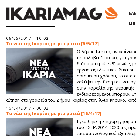
Παράκαμψη προς το κυρίως περιεχόμενο
ΕΛ
ΕΠ
Σελίδες
06/05/2017 - 10:02
Τα νέα της Ικαρίας με μια ματιά [6/5/17]
Ο Δήμος Ικαρίας ανακοίνωσε
προσλάβει 1 άτομο, για χρο
διάστημα τριών (3) μηνών, 
εργασίας ιδιωτικού δικαίου
ορισμένου χρόνου, το οποί
καλύψει την θέση του ναυα
στην παραλία της Μεσακτής.
ενδιαφερόμενοι μπορούν 
αίτηση στα γραφεία του Δήμου Ικαρίας στον Άγιο Κήρυκο, κατά
εργάσιμες ημέρες και ώρες, μέχρι και 15/5/2017.
16/04/2017 - 00:02
Τα νέα της Ικαρίας με μια ματιά [16/4/17]
Εγκρίθηκε η επιχορήγηση α
του ΕΣΠΑ 2014-2020 της πρ
ιατροτεχνολογικού εξοπλισμ