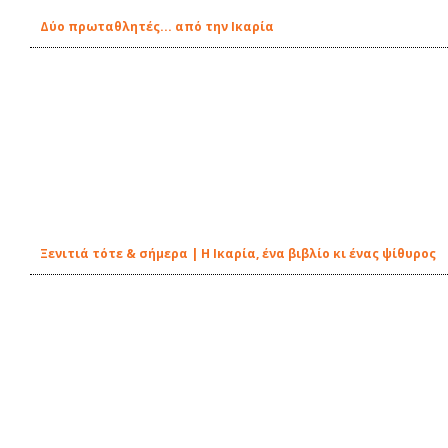
Δύο πρωταθλητές... από την Ικαρία
Ξενιτιά τότε & σήμερα | Η Ικαρία, ένα βιβλίο κι ένας ψίθυρος