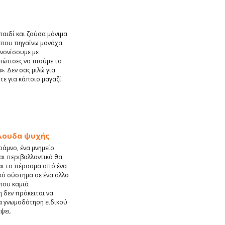
αιδί και ζούσα μόνιμα
α που πηγαίνω μονάχα
ανονίσουμε με
ιώτισες να πιούμε το
». Δεν σας μιλώ για
τε για κάποιο μαγαζί.
ύλουδα ψυχής
άμνο, ένα μνημείο
και περιβαλλοντικό θα
αι το πέρασμα από ένα
ό σύστημα σε ένα άλλο
που καμιά
η δεν πρόκειται να
α γνωμοδότηση ειδικού
ψει.