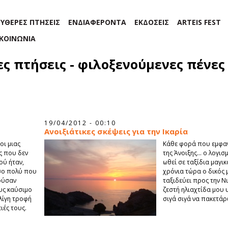
ΕΥΘΕΡΕΣ ΠΤΗΣΕΙΣ
ΕΝΔΙΑΦΕΡΟΝΤΑ
ΕΚΔΟΣΕΙΣ
ARTEIS FEST
ΙΚΟΙΝΩΝΙΑ
ες πτήσεις - φιλοξενούμενες πένες
19/04/2012 - 00:10
Ανοιξιάτικες σκέψεις για την Ικαρία
οι μιας
Κάθε φορά που εμφαν
ς που δεν
της Άνοιξης… ο λογισμ
ού ήταν,
ωθεί σε ταξίδια μαγικ
όσο πολύ που
χρόνια τώρα ο δικός 
ούσαν
ταξιδεύει προς την Ν
υς καύσιμο
ζεστή ηλιαχτίδα μου 
λίγη τροφή
σιγά σιγά να πακετάρω
ιές τους.