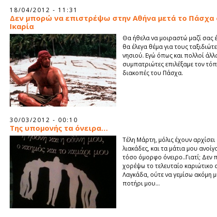
18/04/2012 - 11:31
Δεν μπορώ να επιστρέψω στην Αθήνα μετά το Πάσχα
Ικαρία
Θα ήθελα να μοιραστώ μαζί σας έ
θα έλεγα θέμα για τους ταξιδιώτ
νησιού. Εγώ όπως και πολλοί άλλ
συμπατριώτες επιλέξαμε τον τόπο
διακοπές του Πάσχα.
30/03/2012 - 00:10
Της υπομονής τα όνειρα…
Τέλη Μάρτη, μόλις έχουν αρχίσει
λιακάδες, και τα μάτια μου ανοί
τόσο όμορφο όνειρο..Γιατί; Δεν
χορέψω το τελευταίο καριώτικο 
Λαγκάδα, ούτε να γεμίσω ακόμη 
ποτήρι μου...