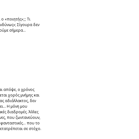
 ο «ποιητής»;;; Τι
ινδύνως»; Σίγουρα δεν
ύμε σήμερα...
αι απόψε, ο χρόνος
εται χορός μνήμης και
ας αδιάλλακτος, δεν
ει... Η μόνη μου
κές διαδρομές. Άλλες
νες, που ζωντανεύουν,
 φανταστικές… που το
μετατρέπεται σε στόχο.