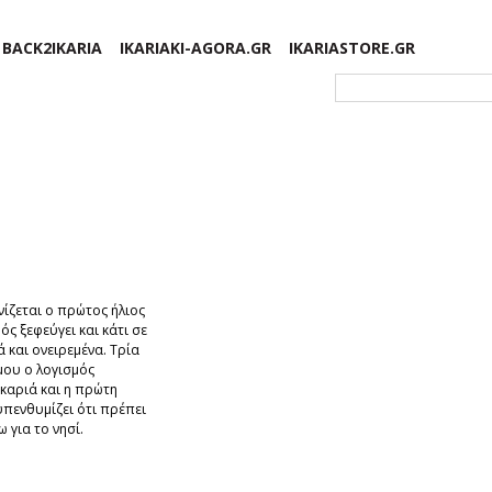
BACK2IKARIA
IKARIAKI-AGORA.GR
IKARIASTORE.GR
Φόρμα αναζήτησης
ίζεται ο πρώτος ήλιος
ός ξεφεύγει και κάτι σε
ά και ονειρεμένα. Τρία
μου ο λογισμός
ικαριά και η πρώτη
υπενθυμίζει ότι πρέπει
 για το νησί.