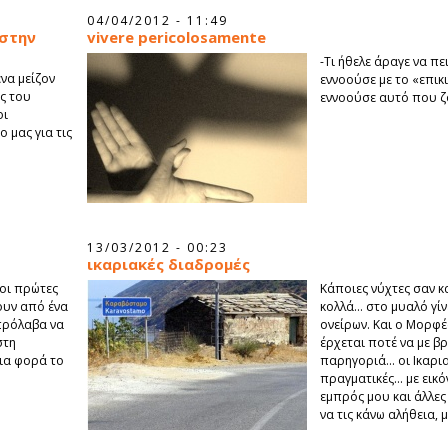
04/04/2012 - 11:49
 στην
vivere pericοlosamente
-Τι ήθελε άραγε να πει
να μείζον
εννοούσε με το «επικ
ες του
εννοούσε αυτό που ζο
οι
 μας για τις
13/03/2012 - 00:23
ικαριακές διαδρομές
 οι πρώτες
Κάποιες νύχτες σαν κ
γουν από ένα
κολλά… στο μυαλό γίν
 πρόλαβα να
ονείρων. Και ο Μορφέ
στη
έρχεται ποτέ να με βρ
μια φορά το
παρηγοριά… οι Ικαρια
πραγματικές… με εικό
εμπρός μου και άλλες
να τις κάνω αλήθεια, 