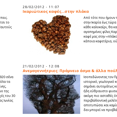
28/02/2012 - 11:07
Ικαριώτικος καφές...στην πλάκα
πεις.
Από τότε που ήμουν π
Έτσι το
στην Ικαρία έως τώρ
ι’αυτούς
κάθε καλοκαίρι, θα κ
αγαπημένες φίλες Καρ
καφέ μας στην «πλάκα
κάποια καφετέρια, ού
21/02/2012 - 12:08
Ανεμογεννήτριες: Πράμνειο άσμα & άλλα πο
920 σ΄ένα
Ισοπεδώνοντας τον Πρ
 όλα τα
ιστορικό, γεωλογικό 
νης,
σημάνει αυτομάτως κ
μο της
ήδη εύθραυστο φυσικ
χές του 30
ακόμη πιο ασταθές ό
ς Ιωνίας
περιβαλλοντική μελέτ
αποτυπώσει και καμί
δεν μπορεί να προβλέ