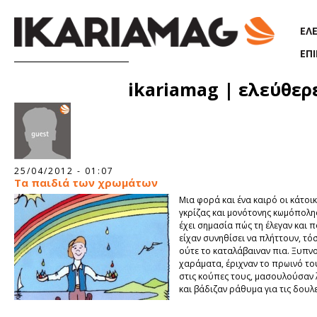
Παράκαμψη προς το κυρίως περιεχόμενο
ΕΛ
ΕΠ
Σελίδες
ikariamag | ελεύθερ
25/04/2012 - 01:07
Τα παιδιά των χρωμάτων
Μια φορά και ένα καιρό οι κάτοικ
γκρίζας και μονότονης κωμόπολη
έχει σημασία πώς τη έλεγαν και π
είχαν συνηθίσει να πλήττουν, τ
ούτε το καταλάβαιναν πια. Ξυπν
χαράματα, έριχναν το πρωινό το
στις κούπες τους, μασουλούσαν 
και βάδιζαν ράθυμα για τις δουλε