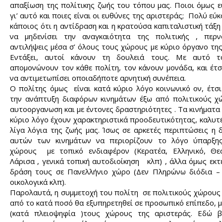
απαξίωση της πολίτικης ζωής του τόπου μας. Ποιοι όμως 
γι’ αυτό και ποιες είναι οι ευθύνες της αριστεράς; Πολύ εύκ
κάποιος ότι η αντίδραση και η κρατούσα καπιταλιστική τάξ
να μηδενίσει την αναγκαιότητα της πολιτικής , περν
αντιλήψεις μέσα σ’ όλους τους χώρους με κύριο όργανο τ
Εντάξει, αυτοί κάνουν τη δουλειά τους. Με αυτό 
απομονώνουν τον κάθε πολίτη, τον κάνουν μονάδα, και έτ
να αντιμετωπίσει οποιαδήποτε αρνητική συνέπεια.
Ο πολίτης όμως είναι κατά κύριο λόγο κοινωνικό ον, έτσ
την ανάπτυξη διαφόρων κινημάτων έξω από πολιτικούς χώ
αυτοοργανωση και με έντονες δραστηριότητες . Τα κινήματα
κύριο λόγο έχουν χαρακτηριστικά προοδευτικότητας, καλυτ
λίγα λόγια της ζωής μας. Ίσως σε αρκετές περιπτώσεις η 
αυτών των κινημάτων να περιορίζουν το λόγο ύπαρξη
χώρους με τοπικό ενδιαφέρον (Κερατέα, Ελληνικό, Θεσ
Λάρισα , γενικά τοπική αυτοδιοίκηση κλπ) , άλλα όμως εκτ
δράση τους σε Πανελλήνιο χώρο (Δεν Πληρώνω διόδια – ε
οικολογικά κλπ).
Παρολαυτά, η συμμετοχή του πολίτη σε πολιτικούς χώρους
από το κατά ποσό θα εξυπηρετηθεί σε προσωπικό επίπεδο, μ
(κατά πλειοψηφία )τους χώρους της αριστεράς. Εδώ β