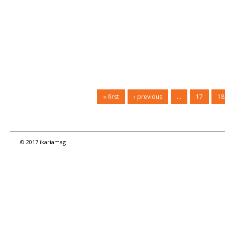
« first
‹ previous
…
17
18
© 2017 ikariamag