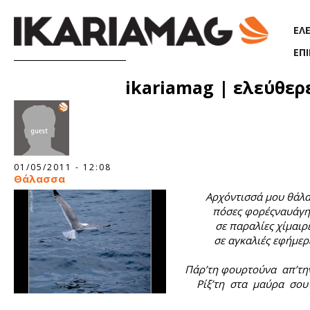
Παράκαμψη προς το κυρίως περιεχόμενο
ΕΛ
ΕΠ
Σελίδες
ikariamag | ελεύθερ
01/05/2011 - 12:08
Θάλασσα
Αρχόντισσά μου θάλ
πόσες φορέςναυάγ
σε παραλίες χίμαιρε
σε αγκαλιές εφήμερ
Πάρ’τη φουρτούνα απ’τη
Ρίξ’τη στα μαύρα σου