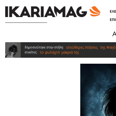
Παράκαμψη προς το κυρίως περιεχόμενο
ΕΛ
ΕΠ
Α
ελεύθερες πτήσεις
της Φαηδ
δημοσιεύτηκε στην στήλη:
το φυλαχτό
μακριά της
ετικέτες:
,