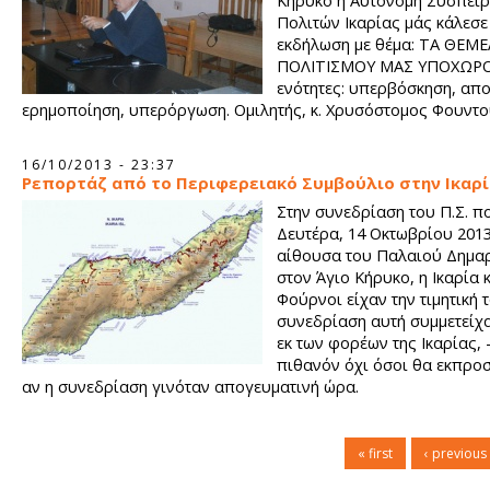
Κήρυκο η Αυτόνομη Συσπεί
Πολιτών Ικαρίας μάς κάλεσε
εκδήλωση με θέμα: ΤΑ ΘΕΜΕ
ΠΟΛΙΤΙΣΜΟΥ ΜΑΣ ΥΠΟΧΩΡΟ
ενότητες: υπερβόσκηση, απ
ερημοποίηση, υπερόργωση. Ομιλητής, κ. Χρυσόστομος Φουντο
16/10/2013 - 23:37
Ρεπορτάζ από το Περιφερειακό Συμβούλιο στην Ικαρ
Στην συνεδρίαση του Π.Σ. πο
Δευτέρα, 14 Οκτωβρίου 2013
αίθουσα του Παλαιού Δημαρ
στον Άγιο Κήρυκο, η Ικαρία κ
Φούρνοι είχαν την τιμητική τ
συνεδρίαση αυτή συμμετείχ
εκ των φορέων της Ικαρίας, 
πιθανόν όχι όσοι θα εκπρ
αν η συνεδρίαση γινόταν απογευματινή ώρα.
« first
‹ previous