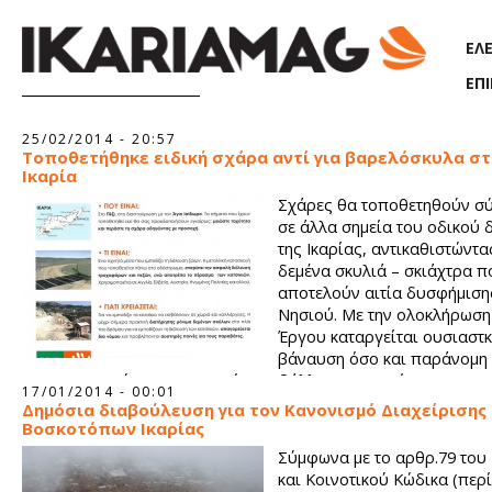
Παράκαμψη προς το κυρίως περιεχόμενο
ΕΛ
ΕΠ
Σελίδες
25/02/2014 - 20:57
Τοποθετήθηκε ειδική σχάρα αντί για βαρελόσκυλα στ
Ικαρία
Σχάρες θα τοποθετηθούν σύ
σε άλλα σημεία του οδικού 
της Ικαρίας, αντικαθιστώντας
δεμένα σκυλιά – σκιάχτρα π
αποτελούν αιτία δυσφήμιση
Νησιού. Με την ολοκλήρωση
Έργου καταργείται ουσιαστκ
βάναυση όσο και παράνομη 
και προστατεύεται το φυσικό περιβάλλον της Ικαρίας.
17/01/2014 - 00:01
Δημόσια διαβούλευση για τον Κανονισμό Διαχείρισης
Βοσκοτόπων Ικαρίας
Σύμφωνα με το αρθρ.79 του
και Κοινοτικού Κώδικα (περ