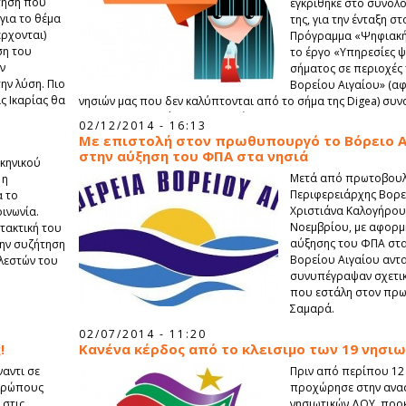
τηση που
εγκρίθηκε στο σύνολό
για το θέμα
της, για την ένταξη σ
έρχονται)
Πρόγραμμα «Ψηφιακή 
ση του
το έργο «Υπηρεσίες 
ν
σήματος σε περιοχές 
ην λύση. Πιο
Βορείου Αιγαίου» (α
ς Ικαρίας θα
νησιών μας που δεν καλύπτονται από το σήμα της Digea) συν
Προϋπολογισμού 559.500 ευρώ.
02/12/2014 - 16:13
Με επιστολή στον πρωθυπουργό τo Βόρειο Α
στην αύξηση του ΦΠΑ στα νησιά
σκηνικού
Μετά από πρωτοβουλ
 η
Περιφερειάρχης Βορε
α το
Χριστιάνα Καλογήρου
οινωνία.
Νοεμβρίου, με αφορμ
τακτική του
αύξησης του ΦΠΑ στα 
την συζήτηση
Βορείου Αιγαίου αντ
ελεστών του
συνυπέγραψαν σχετικ
που εστάλη στον πρω
Σαμαρά.
02/07/2014 - 11:20
!
Κανένα κέρδος από το κλεισιμο των 19 νησι
αντι σε
Πριν από περίπου 12
νθρώπους
προχώρησε στην ανασ
 στις
νησιωτικών ΔΟΥ, προ