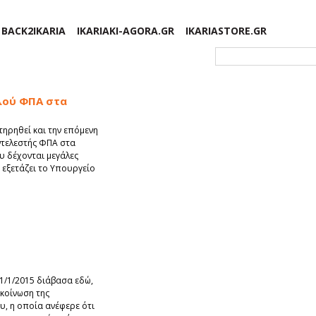
BACK2IKARIA
IKARIAKI-AGORA.GR
IKARIASTORE.GR
Φόρμα αναζήτησης
λού ΦΠΑ στα
τηρηθεί και την επόμενη
ντελεστής ΦΠΑ στα
υ δέχονται μεγάλες
 εξετάζει το Υπουργείο
1/1/2015 διάβασα εδώ,
ακοίνωση της
υ, η οποία ανέφερε ότι