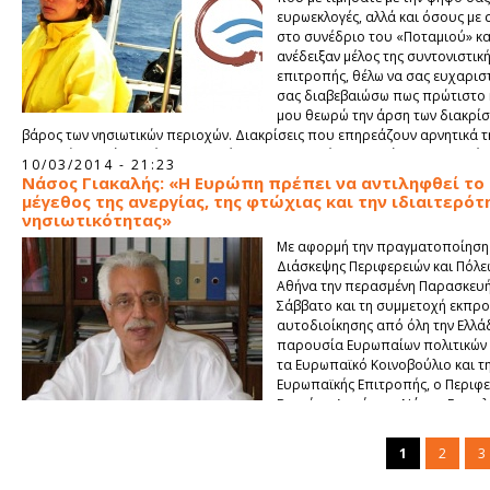
ευρωεκλογές, αλλά και όσους με 
στο συνέδριο του «Ποταμιού» κα
ανέδειξαν μέλος της συντονιστικ
επιτροπής, θέλω να σας ευχαρισ
σας διαβεβαιώσω πως πρώτιστο
μου θεωρώ την άρση των διακρίσ
βάρος των νησιωτικών περιοχών. Διακρίσεις που επηρεάζουν αρνητικά τ
νησιωτών σε κάθε επίπεδο: σε θέματα προστασίας περιβάλλοντος, υγείας
10/03/2014 - 21:23
μεταφορικού ισοδύναμου και ίσων ευκαιριών.
Νάσος Γιακαλής: «Η Ευρώπη πρέπει να αντιληφθεί το
μέγεθος της ανεργίας, της φτώχιας και την ιδιαιτερότ
νησιωτικότητας»
Με αφορμή την πραγματοποίηση 
Διάσκεψης Περιφερειών και Πόλε
Αθήνα την περασμένη Παρασκευή
Σάββατο και τη συμμετοχή εκπρ
αυτοδιοίκησης από όλη την Ελλά
παρουσία Ευρωπαίων πολιτικών
τα Ευρωπαϊκό Κοινοβούλιο και τ
Ευρωπαϊκής Επιτροπής, ο Περιφ
Βορείου Αιγαίου κ. Νάσος Γιακαλ
1
2
3