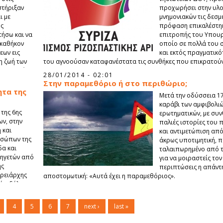
στήριξαν
προχωρήσει στην υλ
ι με
μνημονιακών τις δεσμ
ής
πρόφαση επικαλέστη
τήσω και να
επιτροπής του Υπουρ
 καθήκον
οποίο σε πολλά του σ
εων εις
και εκτός πραγματικό
η ζωή των
του αγνοούσαν καταφανέστατα τις συνθήκες που επικρατούν 
, παιδείας,
28/01/2014 - 02:01
Στην παραμεθόριο ή στο περιθώριο;
ητα της
Μετά την οδύσσεια 1
καράβι των αμφιβολιώ
της 6ης
ερωτηματικών, με συ
ων, στην
παλιές ιστορίες του π
 και
και αντιμετώπιση απ
οσώπων της
άκρως υποτιμητική, π
δα και
ταλαιπωρημένο από τ
 ηγετών από
για να μοιραστείς τον
ης
περιπτώσεις η απάντη
ερειάρχης
αποστομωτική: «Αυτά έχει η παραμεθόριος».
ής, δήλωσε:
4
5
6
7
next ›
last »