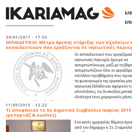
Παράκαμψη προς το κυρίως περιεχόμενο
ΕΛ
ΕΠ
Σελίδες
30/01/2017 - 17:55
EΚΠΑΙΔΕΤΙΚΟΙ: Μέτρα άμεσης στήριξης των σχολείων 
εκπαιδευτικών που εργάζονται σε νησιωτικές περιο
Οι εκπαιδευτικοί που εργαζόμασ
νησιωτικές περιοχές έχουμε να
αντιμετωπίσουμε, μαζί με τα βά
αντιμετωπίζουν όλοι οι εργαζόμε
επιπλέον προβλήματα που προ
τη φυσιογνωμία της εργασίας μας
νησιωτική Ελλάδα και αφορούν τι
αποστάσεις, τις δυσκολίες μετακ
ιδιαίτερα τους χειμερινούς μήνες,
γενικότερες συνθήκες διαβίωσης.
11/05/2015 - 12:22
Τι αποφάσισε το 5ο Δημοτικό Συμβούλιο Ικαρίας 2015
(ρεπορτάζ & εικόνες)
Στα εκτός ημερησίας θέματα έγιν
από τον δήμαρχο κ. Στ. Σταμούλο 