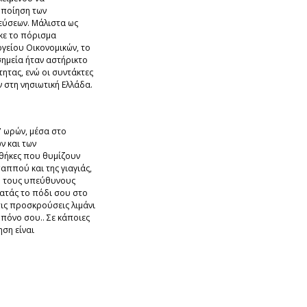
οποίηση των
εύσεων. Μάλιστα ως
κε το πόρισμα
γείου Οικονομικών, το
ημεία ήταν αστήρικτο
τητας, ενώ οι συντάκτες
στη νησιωτική Ελλάδα.
7 ωρών, μέσα στο
ν και των
νθήκες που θυμίζουν
αππού και της γιαγιάς,
ό τους υπεύθυνους
ατάς το πόδι σου στο
ις προσκρούσεις λιμάνι
 πόνο σου.. Σε κάποιες
ση είναι