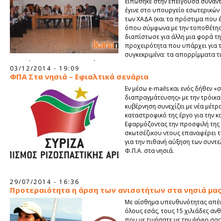
ειπώθηκε στην επείγουσα συνάν
έγινε στο υπουργείο εσωτερικών 
των ΧΑΔΑ (και τα πρόστιμα που 
όπου σύμφωνα με την τοποθέτη
διαπίστωσε για άλλη μια φορά τη
προχειρότητα που υπάρχει για τ
συγκεκριμένα: τα απορρίμματα τι
μεταφέρονται στον ΧΥΤΑ Φούρνων.
03/12/2014 - 19:09
ΦΠΑ Στα νησιά – Εφιαλτικά σενάρια
Εν μέσω e-mails και ενός δήθεν «
διαπραγμάτευσης» με την τρόικα
κυβέρνηση συνεχίζει με νέα μέτρ
καταστροφικό της έργο για την κ
Εφαρμόζοντας την προσφιλή της 
σκωτσέζικου ντους επαναφέρει 
για την πιθανή αύξηση των συντ
Φ.Π.Α. στα νησιά.
29/07/2014 - 16:36
Προτεραιότητα η άρση των ανισοτήτων στα νησιά μας
Με αίσθημα υπευθυνότητας απέν
όλους εσάς, τους 15 χιλιάδες α
που με τιμήσατε με την ψήφο σας