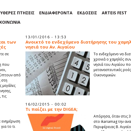
ΕΥΘΕΡΕΣ ΠΤΗΣΕΙΣ
ΕΝΔΙΑΦΕΡΟΝΤΑ
ΕΚΔΟΣΕΙΣ
ARTEIS FEST
ΙΚΟΙΝΩΝΙΑ
13/01/2016 - 13:53
και των
Ανοικτό το ενδεχόμενο διατήρησης του χαμη
χές
νησιά του Αν. Αιγαίου
τε σε
Το ενδεχόμενο να δια
χρονιά ο χαμηλός συ
ρη που
νησιά του Αιγαίου πο
νοι,
μεταναστευτικές ροές
κύπτουν από
Οικονομικών.
 στη
ς μεγάλες
ίνησης,
 τις
16/02/2015 - 00:02
Τι παίζει με την DIGEA;
Απόρησα, όταν στις 3
ε ενημέρωση
στο ikariamag την αν
για το τι
Περιφέρειας Β. Αιγαίο