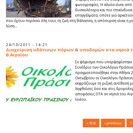
φωτογραφίες. Η αλιεία είναι από
δυσκολότερα και πιο επικίνδυνα
επαγγέλματα, οπότε για αρκετο
που έχουν περάσει όλη τους τη ζωή στη θάλασσα, η απόσυρση είναι η μ
λύση...
24/10/2011 - 14:21
Διαχείριση υδάτινων πόρων & υποδομών στα νησιά 
Β.Αιγαίου
Σε ψήφισμα που υπερψηφίστηκε
Συνέδριο των Οικολόγων Πράσιν
πραγματοποιήθηκε στην Αθήνα 2
Οκτωβρίου οι Οικολόγοι Πράσινο
εκφράζουμε τη ριζική αντίθεσή μ
ληφθείσες όσο και στις δρομολο
αποφάσεις ΟΤΑ σε νησιά του Αιγ
Ιονίου.
« first
‹ previous
1