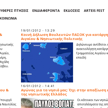
ΕΥΘΕΡΕΣ ΠΤΗΣΕΙΣ
ΕΝΔΙΑΦΕΡΟΝΤΑ
ΕΚΔΟΣΕΙΣ
ARTEIS FEST
ΙΚΟΙΝΩΝΙΑ
19/01/2012 - 13:29
 &
Κοινή Δήλωση Βουλευτών ΠΑΣΟΚ για κατάργησ
Αιγαίου & Νησιωτικής Πολιτικής
Νησιωτικής
Δηλώνουμε αντίθετοι σ
ου
αναιτιολόγητη κατάργη
Αιγαίο,
Γραμματείας Αιγαίου κ
νίρη,
επειδή:
Μιχάλη
έσβου.
16/01/2012 - 14:41
ίου &
Αγώνας για τα νησιά μας: Όχι στην απαξίωση
της νησιωτικής Ελλάδος
 Υπουργό
Οι κάτοικοι των νησι
& Ναυτιλίας
αποτελέσματα της α