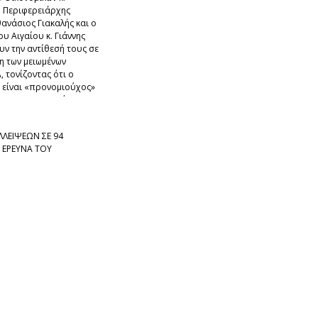
ο Περιφερειάρχης
θανάσιος Γιακαλής και ο
υ Αιγαίου κ. Γιάννης
ν την αντίθεσή τους σε
η των μειωμένων
 τονίζοντας ότι ο
 είναι «προνομιούχος»
ει στον κρατικό
ΕΛΛΕΙΨΕΩΝ ΣΕ 94
 ΕΡΕΥΝΑ ΤΟΥ