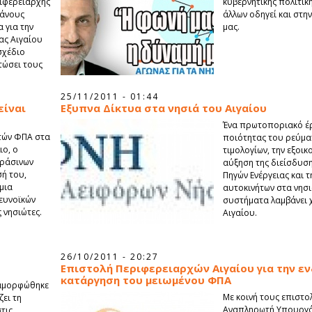
ριφερειάρχης
κυβερνητικής πολιτική
φάνους
άλλων οδηγεί και στη
 για την
μας.
ας Αιγαίου
σχέδιο
τώσει τους
25/11/2011 - 01:44
είναι
Εξυπνα Δίκτυα στα νησιά του Αιγαίου
Ένα πρωτοποριακό έργ
στών ΦΠΑ στα
ποιότητας του ρεύματ
ιο, ο
τιμολογίων, την εξοικ
Πράσινων
αύξηση της διείσδυσ
ή του,
Πηγών Ενέργειας και 
μια
αυτοκινήτων στα νησι
ευνοϊκών
συστήματα λαμβάνει 
 νησιώτες.
Αιγαίου.
26/10/2011 - 20:27
Επιστολή Περιφερειαρχών Αιγαίου για την ε
κατάργηση του μειωμένου ΦΠΑ
ταμορφώθηκε
Με κοινή τους επιστο
ει τη
Αναπληρωτή Υπουργό 
τις