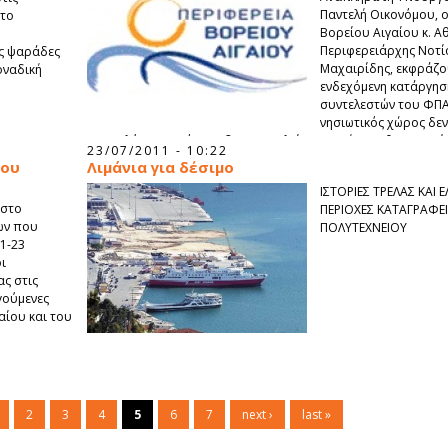
Παντελή Οικονόμου, 
 το
Βορείου Αιγαίου κ. Α
Περιφερειάρχης Νοτίο
ύς ψαράδες
Μαχαιρίδης, εκφράζου
οναδική
ενδεχόμενη κατάργησ
συντελεστών του ΦΠΑ,
νησιωτικός χώρος δεν
και πολύ περισσότερο δεν αποτελεί την πηγή που θα αποφέρ
23/07/2011 - 10:22
κορβανά ισοδύναμα ταμειακά οφέλη.
του
Λιμάνια για δέσιμο
ΙΣΤΟΡΙΕΣ ΤΡΕΛΑΣ ΚΑΙ 
 στο
ΠΕΡΙΟΧΕΣ ΚΑΤΑΓΡΑΦΕΙ
ων που
ΠΟΛΥΤΕΧΝΕΙΟΥ
1-23
ι
ας στις
γούμενες
αίου και του
2
3
4
5
6
7
next ›
last »