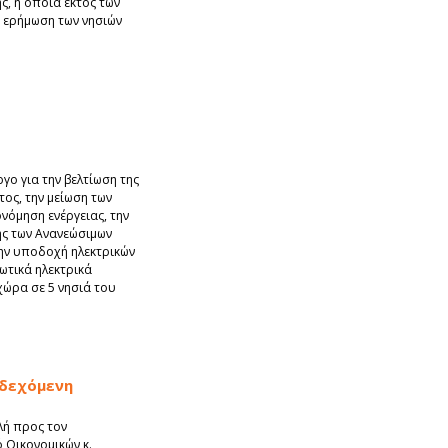
ς, η οποία εκτός των
ν ερήμωση των νησιών
ο για την βελτίωση της
ος, την μείωση των
ονόμηση ενέργειας, την
ης των Ανανεώσιμων
την υποδοχή ηλεκτρικών
ωτικά ηλεκτρικά
χώρα σε 5 νησιά του
νδεχόμενη
λή προς τον
Οικονομικών κ.