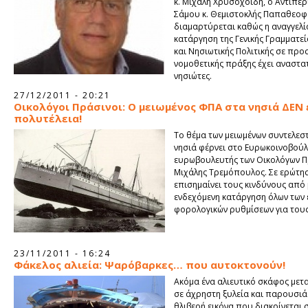
κ. Μιχάλη Χρυσοχοϊδη, ο Αντιπε
Σάμου κ. Θεμιστοκλής Παπαθεο
διαμαρτύρεται καθώς η αναγγελία
κατάργηση της Γενικής Γραμματεί
και Νησιωτικής Πολιτικής σε προ
νομοθετικής πράξης έχει αναστα
νησιώτες.
27/12/2011 - 20:21
Οικολόγοι Πράσινοι: Ο μειωμένος ΦΠΑ στα νησιά ΔΕΝ 
πολυτέλεια!
Το θέμα των μειωμένων συντελε
νησιά φέρνει στο Ευρωκοινοβούλ
ευρωβουλευτής των Οικολόγων 
Μιχάλης Τρεμόπουλος. Σε ερώτησ
επισημαίνει τους κινδύνους από 
ενδεχόμενη κατάργηση όλων των 
φορολογικών ρυθμίσεων για τους
23/11/2011 - 16:24
Φάκελος αλιεία: Ψαρόβαρκες… που αυτοκτονούν!
Ακόμα ένα αλιευτικό σκάφος με
σε άχρηστη ξυλεία και παρουσιάζ
θλιβερή εικόνα που διακρίνεται σ