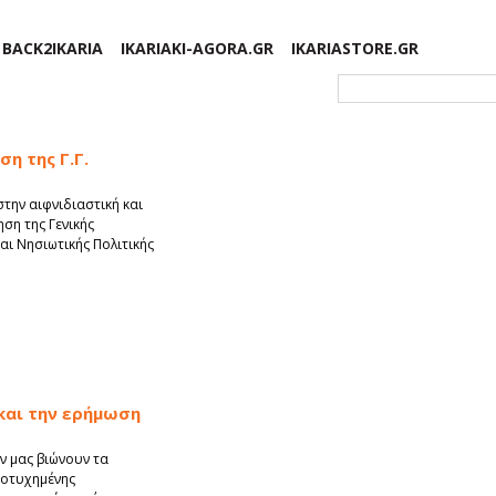
BACK2IKARIA
IKARIAKI-AGORA.GR
IKARIASTORE.GR
Φόρμα αναζήτησης
η της Γ.Γ.
την αιφνιδιαστική και
ση της Γενικής
αι Νησιωτικής Πολιτικής
 και την ερήμωση
ών μας βιώνουν τα
ποτυχημένης