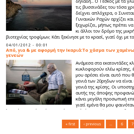
δηλαδή... Ο Τέσκος με τα γλ
τις βυσσινάδες του τόσα χρ
δείχνει απλόχερα, ο Συνετα
Γυναικών Ραχών αρχίζει και
ξεχωρίζει, μήπως πρέπει ν
κι άλλοι τον δρόμο της μικρ
βιοτεχνίας τροφίμων; Κάτι ξεκίνησε με το κρασί, γιατί όχι με το
μπύρα, τα αποξηραμένα φρούτα;
04/01/2012 - 00:01
Από, για & με αφορμή την Ικαριά:Το χάσμα των χαμέν
γενεών
Ανάμεσα στα εκατοντάδες κ
κυκλοφορούν ελέω κρίσης, 
μου αρέσει είναι αυτό που θ
γενιά των 20ρηδων να είναι
γενιά της κρίσης. Οι υποστη
αυτής της άποψης προφανώ
κάνει μεγάλη προσωπική επ
γιατί εμένα θα μου φαινότα
λογικό να ακούσω ότι η χαμένη γενιά είναι αυτή των 30ρηδων.
« first
‹ previous
…
6
7