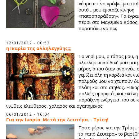
«έπρεπε» να γράψω μια πτήσ
αυτό… μου έμοιαζε κίνηση
«πατροπαράδοτη». Τα έγρα
πέρσι στο Μαγεμένο Δάσος, 
παραπάνω να πω;
12/01/2012 - 00:53
η Ικαρία της αλληλεγγύης;;;
Το νησί μου, ο τόπος μου, η
ολοκληρωτικά δική μου πατρ
μέρος όπου όταν αναπνέω 
γεμίζει όλη τη καρδιά και ν
παλμούς μου να χτυπούν δυ
πλάτη και στο στήθος. Η Ικαρ
πολλές ομορφιές και εκείνη 
παράξενη ενέργεια που σε κ
νιώθεις ελεύθερος, χαλαρός και αγαπημένος.
06/01/2012 - 16:04
Για την Ικαρία: Μετά την Δευτέρα… Τρίτη!
Τρίτο μέρος για την Τρίτη…
το «από Δευτέρα» το βαρέθ