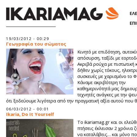
Παράκαμψη προς το κυρίως περιεχόμενο
ΕΛ
ΕΠ
Σελίδες
19/03/2012 - 00:29
Γεωγραφία του σώματος
Κινητό με επιδότηση, αυτοκί
απόσυρση, ταξίδι με εορτοδ
Ακριβά ρούχα με πιστωτική 
δήθεν χωρίς τόκους, ηλεκτρ
συσκευές με χαρισμένο το Φ
Κάναμε ακριβότερη την
καθημερινότητά μας δημιου
τεχνητές ανάγκες με την ψε
ότι ξοδεύουμε λιγότερα από την πραγματική αξία αυτού που 
αποκτήσουμε.
06/03/2012 - 00:01
Ikaria, Do It Yourself
Το ikariamag.gr και οι ελεύ
πτήσεις έκλεισαν 2 χρόνια ζ
να καταλάβεις… και μόνο π