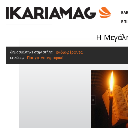
Παράκαμψη προς το κυρίως περιεχόμενο
ΕΛ
ΕΠ
Η Μεγάλη
ενδιαφέροντα
δημοσιεύτηκε στην στήλη:
Πάσχα
Λαογραφικά
ετικέτες:
,