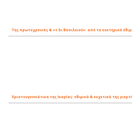
Της πρωτοχρονιάς & «τ΄ άι Βασιλειού»: από τα ευετηρικά έθι
Χριστουγεννιάτικα της Ικαρίας: εθιμικά & ευχετικά της γιορτ