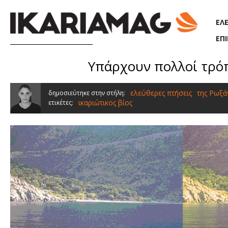
Παράκαμψη προς το κυρίως περιεχόμενο
ΕΛ
ΕΠ
Υπάρχουν πολλοί τρόπο
ελεύθερες πτήσεις
της Ρωξ
δημοσιεύτηκε στην στήλη:
ικαριώτικος βίος
ετικέτες: