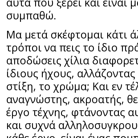
αυτά που ξέρει και είναι μ
συμπαθώ.
Μα μετά σκέφτομαι κάτι ά
τρόποι να πεις το ίδιο πρ
αποδώσεις χίλια διαφορετι
ίδιους ήχους, αλλάζοντας 
στίξη, το χρώμα; Και εν τέ
αναγνώστης, ακροατής, θε
έργο τέχνης, φτάνοντας α
και συχνά αλληλοσυγκρουό
κάθε έργο, είναι ένας πομπ