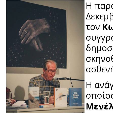
Η παρο
Δεκεμβ
τον
Κω
συγγρ
δημοσ
σκηνο
ασθενή
Η ανά
οποίος
Μενέ