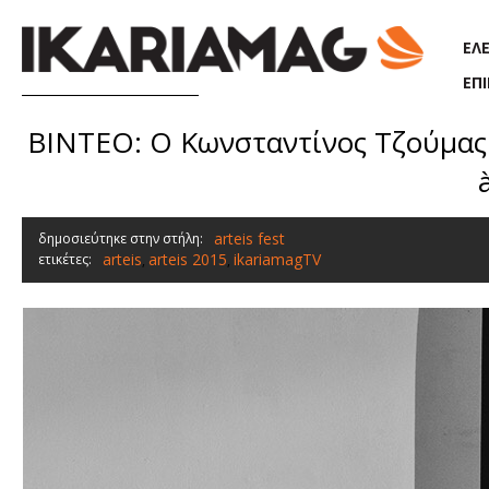
Παράκαμψη προς το κυρίως περιεχόμενο
ΕΛ
ΕΠ
ΒΙΝΤΕΟ: Ο Κωνσταντίνος Τζούμας δ
arteis fest
δημοσιεύτηκε στην στήλη:
arteis
arteis 2015
ikariamagTV
ετικέτες:
,
,