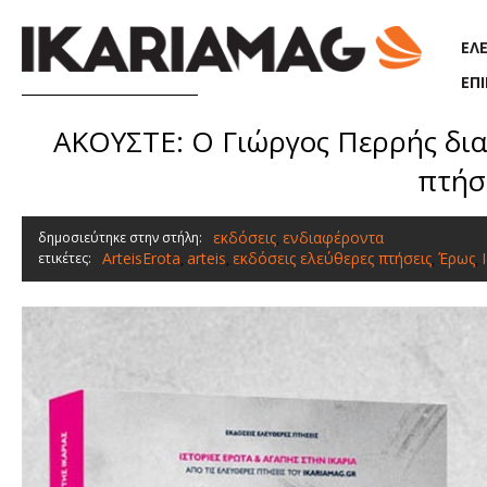
Παράκαμψη προς το κυρίως περιεχόμενο
ΕΛ
ΕΠ
ΑΚΟΥΣΤΕ: Ο Γιώργος Περρής δια
πτήσε
εκδόσεις
ενδιαφέροντα
δημοσιεύτηκε στην στήλη:
,
ArteisErota
arteis
εκδόσεις ελεύθερες πτήσεις
Έρως
ετικέτες:
,
,
,
,