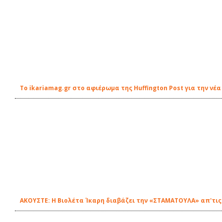
Το ikariamag.gr στο αφιέρωμα της Huffington Post για την ν
ΑΚΟΥΣΤΕ: Η Βιολέτα Ίκαρη διαβάζει την «ΣΤΑΜΑΤΟΥΛΑ» απ'τις