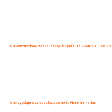
Ο Κωνσταντίνος Μαρκουλάκης διαβάζει το «ΣΙΜΟΣ & ΨΥΧΗ» απ'
Ο επαγγελματίας αρραβωνιαστικός #IstoriesIkarias