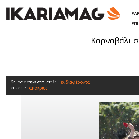
Παράκαμψη προς το κυρίως περιεχόμενο
ΕΛ
ΕΠ
Καρναβάλι σ
ενδιαφέροντα
δημοσιεύτηκε στην στήλη:
απόκριες
ετικέτες: