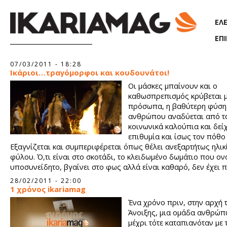
Παράκαμψη προς το κυρίως περιεχόμενο
ΕΛ
ΕΠ
Σελίδες
07/03/2011 - 18:28
Iκάριοι…τραγόμορφοι και κουδουνάτοι!
Οι μάσκες μπαίνουν και ο
καθωσπρεπισμός κρύβεται μ
πρόσωπα, η βαθύτερη φύση
ανθρώπου αναδύεται από τ
κοινωνικά καλούπια και δείχ
επιθυμία και ίσως τον πόθο 
Εξαγνίζεται και συμπεριφέρεται όπως θέλει ανεξαρτήτως ηλικ
φύλου. Ό,τι είναι στο σκοτάδι, το κλειδωμένο δωμάτιο που ο
υποσυνείδητο, βγαίνει στο φως αλλά είναι καθαρό, δεν έχει 
και δόλο, δεν υπονομεύει τις φιλίες ή τις σχέσεις. Αντιθέτως τ
28/02/2011 - 22:00
πιο ειλικρινείς και πιο δυνατές. Εκφράζεται χωρίς συντονισμό
1 χρόνος ikariamag
απόλυτη ελευθερία, το ύψιστο αγαθό που δυστυχώς δεν απ
Ένα χρόνο πριν, στην αρχή 
όλοι οι άνθρωποι στη γη.
Άνοιξης, μια ομάδα ανθρώ
μέχρι τότε καταπιανόταν με τ