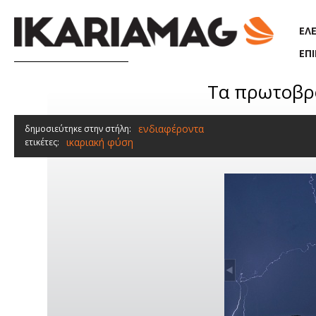
Παράκαμψη προς το κυρίως περιεχόμενο
ΕΛ
ΕΠ
Τα πρωτοβρό
ενδιαφέροντα
δημοσιεύτηκε στην στήλη:
ικαριακή φύση
ετικέτες: