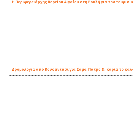
Η Περιφερειάρχης Βορείου Αιγαίου στη Βουλή για τον τουρισ
Δρομολόγια από Κουσάντασι για Σάμο, Πάτμο & Ικαρία το καλο