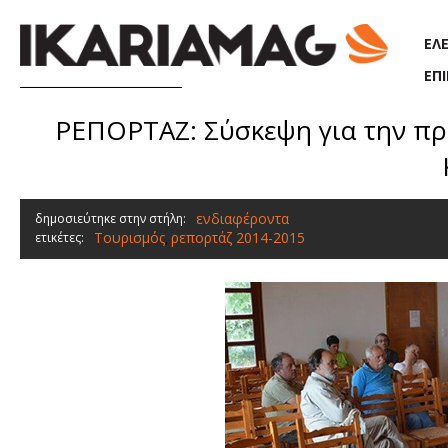
Παράκαμψη προς το κυρίως περιεχόμενο
ΕΛ
ΕΠ
ΡΕΠΟΡΤΑΖ: Σύσκεψη για την προ
ενδιαφέροντα
δημοσιεύτηκε στην στήλη:
Τουρισμός
ρεπορτάζ 2014-2015
ετικέτες:
,