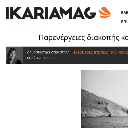
Παράκαμψη προς το κυρίως περιεχόμενο
ΕΛ
ΕΠ
Παρενέργειες διακοπής κ
ελεύθερες πτήσεις
της Ρένι
δημοσιεύτηκε στην στήλη:
σκέψεις
ετικέτες: