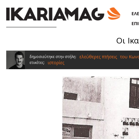
Παράκαμψη προς το κυρίως περιεχόμενο
ΕΛ
ΕΠ
Οι Ικ
ελεύθερες πτήσεις
του Κων
δημοσιεύτηκε στην στήλη:
ιστορίες
ετικέτες: