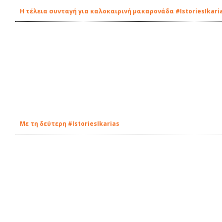
Η τέλεια συνταγή για καλοκαιρινή μακαρονάδα #IstoriesIkari
Με τη δεύτερη #IstoriesIkarias