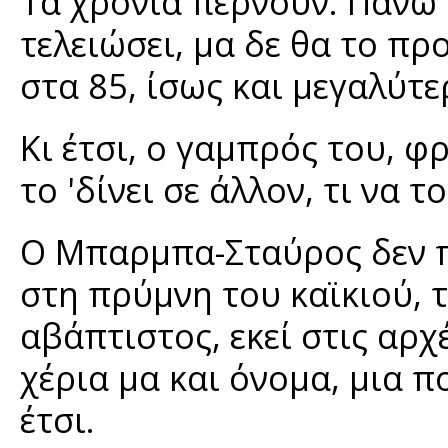
Τα χρόνια περνούν. Πάνω 
τελειώσει, μα δε θα το πρ
στα 85, ίσως και μεγαλύτε
Κι έτσι, ο γαμπρός του, φ
το 'δίνει σε άλλον, τι να 
Ο Μπαρμπα-Σταύρος δεν π
στη πρύμνη του καϊκιού, τ
αβάπτιστος, εκεί στις αρχ
χέρια μα και όνομα, μια π
έτσι.