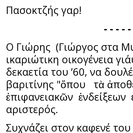
Πασοκτζής γαρ!
- - - - -
Ο Γιώρης (Γιώργος στα Μ
ικαριώτικη οικογένεια γι΄
δεκαετία του ’60, να δου
βαριτίνης "ὅπου τὰ ἀπο
ἐπιφανειακῶν ἐνδείξεων ε
αριστερός.
Συχνάζει στον καφενέ του