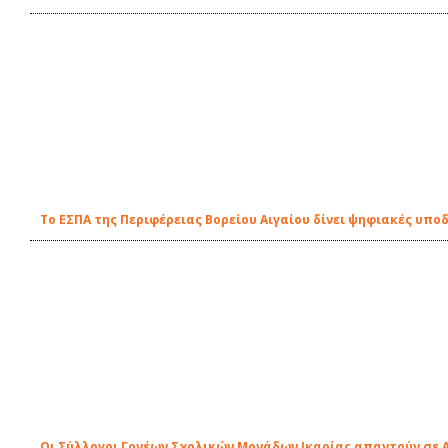
Το ΕΣΠΑ της Περιφέρειας Βορείου Αιγαίου δίνει ψηφιακές υπο
Οι Σύλλογοι Γονέων Σχολικών Μονάδων Ικαρίας απαντούν σε 