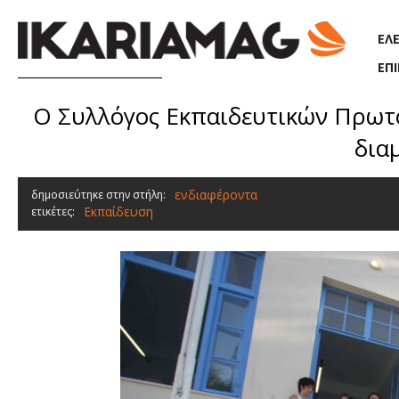
Παράκαμψη προς το κυρίως περιεχόμενο
ΕΛ
ΕΠ
O Συλλόγος Εκπαιδευτικών Πρωτο
δια
ενδιαφέροντα
δημοσιεύτηκε στην στήλη:
Εκπαίδευση
ετικέτες: