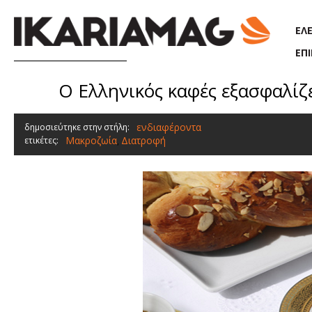
Παράκαμψη προς το κυρίως περιεχόμενο
ΕΛ
ΕΠ
Ο Ελληνικός καφές εξασφαλί
ενδιαφέροντα
δημοσιεύτηκε στην στήλη:
Μακροζωία
Διατροφή
ετικέτες:
,