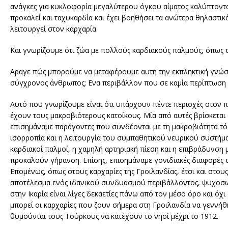
ανάγκες για κυκλοφορία μεγαλύτερου όγκου αίματος καλύπτοντα
προκαλεί και ταχυκαρδία και έχει βοηθήσει τα ανώτερα θηλαστικ
λειτουργεί στον καρχαρία.
Και γνωρίζουμε ότι ζώα με πολλούς καρδιακούς παλμούς, όπως τ
Αραγε πώς μπορούμε να μεταφέρουμε αυτή την εκπληκτική γνώση 
σύγχρονος άνθρωπος; Ενα περιβάλλον που σε καμία περίπτωση δ
Αυτό που γνωρίζουμε είναι ότι υπάρχουν πέντε περιοχές στον πλ
έχουν τους μακροβιότερους κατοίκους. Μία από αυτές βρίσκεται σ
επισημάναμε παράγοντες που συνδέονται με τη μακροβιότητα τό
ισορροπία και η λειτουργία του συμπαθητικού νευρικού συστήμα
καρδιακοί παλμοί, η χαμηλή αρτηριακή πίεση και η επιβράδυνση
προκαλούν γήρανση. Επίσης, επισημάναμε γονιδιακές διαφορές 
Επομένως, όπως στους καρχαρίες της Γροιλανδίας, έτσι και στους 
αποτέλεσμα ενός ιδανικού συνδυασμού περιβάλλοντος, ψυχοσω
στην Ικαρία είναι λίγες δεκαετίες πάνω από τον μέσο όρο και όχι
μπορεί οι καρχαρίες που ζουν σήμερα στη Γροιλανδία να γεννήθη
θυμούνται τους Τούρκους να κατέχουν το νησί μέχρι το 1912.