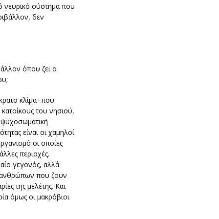
κό νευρικό σύστημα που
ριβάλλον, δεν
βάλλον όπου ζει ο
ου;
κρατο κλίμα- που
ς κατοίκους του νησιού,
η ψυχοσωματική
τητας είναι οι χαμηλοί
ργανισμό οι οποίες
λλες περιοχές.
χαίο γεγονός, αλλά
ν ανθρώπων που ζουν
ίες της μελέτης. Και
ρία όμως οι μακρόβιοι