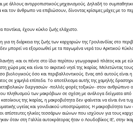
ι με άλλους αντιρροπιστικούς μηχανισμούς. Δηλαδή το συμπαθητι
ά και τον άνθρωπο να επιβιώσουν, δίνοντας κρίσιμες μάχες με το πε
α ποντίκια, έχουν κύκλο ζωής ελάχιστο.
για τη διάρκεια της ζωής των καρχαριών της Γροιλανδίας στο περι
εν μπορεί να εξομοιωθεί με τα παγωμένα νερά του Αρκτικού Κύκλ
ανήτη -και οι πέντε στο ίδιο περίπου γεωγραφικό πλάτος και με εύ
τη χώρα μας και είναι το ακριτικό νησί της Ικαρίας. Μελετώντας του
σο βιολογικούς όσο και περιβαλλοντικούς. Ενας από αυτούς είναι 
τος σε χαμηλά επίπεδα. Το αποτέλεσμα αυτής της χαμηλής δραστηριό
 μεταβολικών διεργασιών -πολλές φορές τοξικών- στον ανθρώπινο ο
του πληθυσμού των μακρόβιων σε σχέση με ανάλογα δείγματα από ά
κατοίκους της Ικαρίας, η μακροβιότητα δεν φαίνεται να είναι ένα τυ
ματικής υγείας και γονιδιακού υποστρώματος. Η μακροβιότητα τω
 οι απίστευτες ηλικίες τεσσάρων αιώνων που ισχύουν για τους καρχαρ
καν όταν στη Γαλλία αυτοκράτορας ήταν ο Λουδοβίκος ΙΕ’, στην Ικα