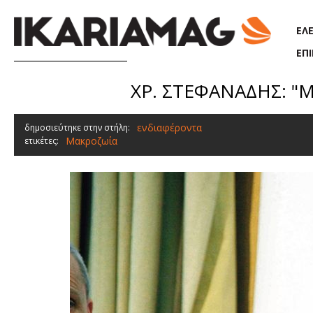
Παράκαμψη προς το κυρίως περιεχόμενο
ΕΛ
ΕΠ
ΧΡ. ΣΤΕΦΑΝΑΔΗΣ: "Μα
ενδιαφέροντα
δημοσιεύτηκε στην στήλη:
Μακροζωία
ετικέτες: