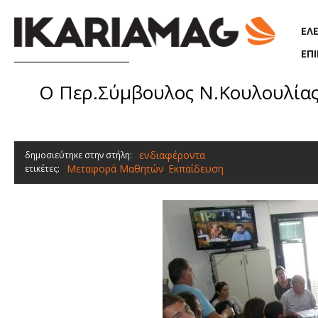
Παράκαμψη προς το κυρίως περιεχόμενο
ΕΛ
ΕΠ
Ο Περ.Σύμβουλος Ν.Κουλουλίας 
ενδιαφέροντα
δημοσιεύτηκε στην στήλη:
Μεταφορά Μαθητών
Εκπαίδευση
ετικέτες:
,