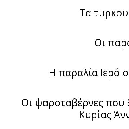
Τα τυρκου
Οι παρ
H παραλία Ιερό σ
Οι ψαροταβέρνες που δε
Κυρίας Άν