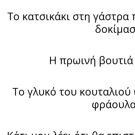
To κατσικάκι στη γάστρα
δοκίμασ
H πρωινή βουτιά 
Το γλυκό του κουταλιού 
φράουλα,