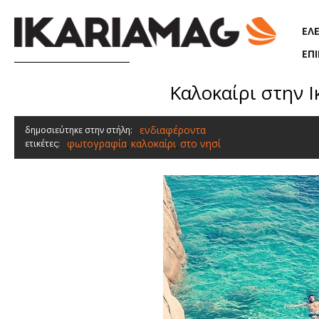
Παράκαμψη προς το κυρίως περιεχόμενο
ΕΛ
ΕΠ
Καλοκαίρι στην 
ενδιαφέροντα
δημοσιεύτηκε στην στήλη:
φωτογραφία
καλοκαίρι
στο νησί
ετικέτες:
,
,