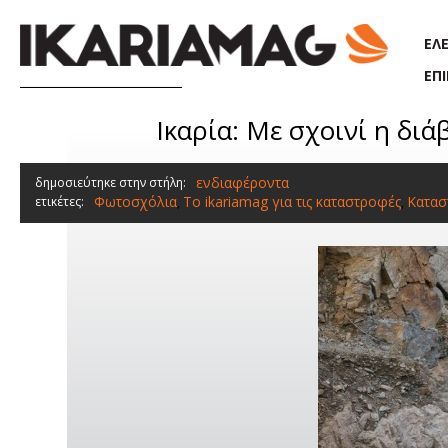
Παράκαμψη προς το κυρίως περιεχόμενο
ΕΛ
ΕΠ
Ικαρία: Με σχοινί η δι
ενδιαφέροντα
δημοσιεύτηκε στην στήλη:
Φωτοσχόλια
To ikariamag για τις καταστροφές
Κατασ
ετικέτες:
,
,