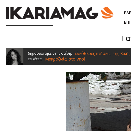
Παράκαμψη προς το κυρίως περιεχόμενο
ΕΛ
ΕΠ
Γα
ελεύθερες πτήσεις
της Κικής
δημοσιεύτηκε στην στήλη:
Μακροζωία
στο νησί
ετικέτες:
,