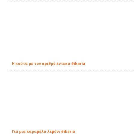
Η κούτα με τον αριθμό έντεκα #ikaria
Για μια καραμέλα λεμόνι #ikaria