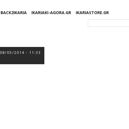
BACK2IKARIA
IKARIAKI-AGORA.GR
IKARIASTORE.GR
Φόρμα αναζήτησης
08/05/2014 - 11:33