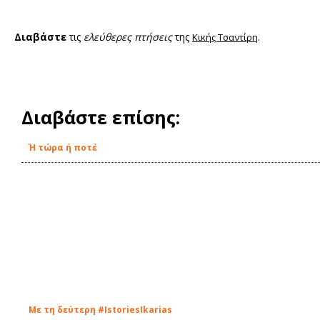
Διαβάστε
τις
ελεύθερες πτήσεις
της
.
Κικής Τσαντίρη
Διαβάστε επίσης:
Ή τώρα ή ποτέ
Με τη δεύτερη #IstoriesIkarias