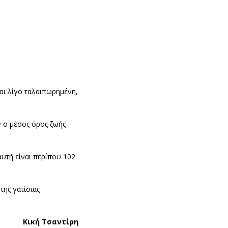
και λίγο ταλαιπωρημένη,
αν ο μέσος όρος ζωής
υτή είναι περίπου 102
της γατίσιας
Κική Τσαντίρη