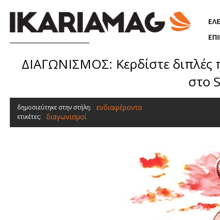
Παράκαμψη προς το κυρίως περιεχόμενο
ΕΛ
ΕΠ
ΔΙΑΓΩΝΙΣΜΟΣ: Κερδίστε διπλές π
στο S
ενδιαφέροντα
δημοσιεύτηκε στην στήλη:
διαγωνισμοί
ετικέτες: