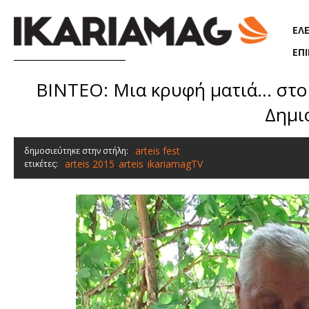
Παράκαμψη προς το κυρίως περιεχόμενο
ΕΛ
ΕΠ
BINTEO: Μια κρυφή ματιά... στο 
Δημι
arteis fest
δημοσιεύτηκε στην στήλη:
arteis 2015
arteis
ikariamagTV
ετικέτες:
,
,