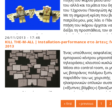
πτήση του Ικάρου μέσα από 
του αλλά και τα μάτια του δ
του 12χρονου Παναγιώτη Αρ
Με τη σημερινή κρίση που β
πατρίδα μου, μας λέει ο Πάν
πτήση του Ικάρου έρχεται ν
δείξει τη προσπάθεια, τον 
την ανάγκη του ανθρώπου για την ελευθερία αλλά και την ελπ
26/11/2013 - 17:48
για καλύτερη ζωή και καλύτερο αύριο.
KILL THE-M-ALL | Installation-performance στο àrtεις; f
2013
Ένας υπεύθυνος ασφαλείας
εμπορικού κέντρου μπροστ
τηλεοράσεις κλειστού κυκλώ
Μέσα στο control room, οι μ
ως βετεράνος πολέμου ξυπν
παρελθόν του ως χειριστής
ηλεκτρονικών οπλικών συσ
(«έξυπνες βόμβες») ξαναζων
τα συναισθήματά του αρχίζουν να χτυπάνε κόκκινο, και ενώ δε
εξωτερικά πως τα έχει καταφέρει, μέσα του αρχίζει η αντίστρ
μέτρηση…
« first
‹ previous
1
2