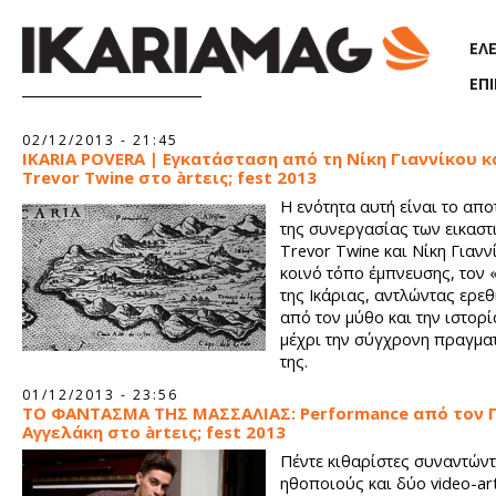
Παράκαμψη προς το κυρίως περιεχόμενο
ΕΛ
ΕΠ
Σελίδες
02/12/2013 - 21:45
IKARIA POVERA | Εγκατάσταση από τη Νίκη Γιαννίκου κ
Trevor Twine στο àrtεις; fest 2013
Η ενότητα αυτή είναι το απ
της συνεργασίας των εικαστ
Trevor Twine και Νίκη Γιανν
κοινό τόπο έμπνευσης, τον
της Ικάριας, αντλώντας ερε
από τον μύθο και την ιστορί
μέχρι την σύγχρονη πραγμα
της.
01/12/2013 - 23:56
ΤΟ ΦΑΝΤΑΣΜΑ ΤΗΣ ΜΑΣΣΑΛΙΑΣ: Performance από τον 
Αγγελάκη στο àrtεις; fest 2013
Πέντε κιθαρίστες συναντώντ
ηθοποιούς και δύο video-art