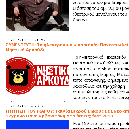
να αποδώσουν μια διαφορε
διάσταση του ομώνυμου μο
(θεατρικού μονολόγου) του 
Cocteau.
30/11/2013 - 20:57
ΣΥΝΕΝΤΕΥΞΗ: Το ηλεκτρονικό «Ικαριακόν Παντοπωλεί
Νηστικό Αρκούδι
Το ηλεκτρονικό «Ικαριακόν
Παντοπωλείο» ή αλλιώς ikari
είναι πρώτο e-shop με αποκ
προϊόντα της Ικαρίας. Με ε
τόπο καταγωγής, φημισμένο 
μακροζωία και την χαλαρή
αντιμετώπιση της καθημεριν
κατοίκων του, το ikariastore.
στόχο να μοιραστεί μαζί μας όλα τα πολύτιμα μυστικά του ευ ζ
28/11/2013 - 23:37
Η ΠΤΗΣΗ ΤΟΥ ΙΚΑΡΟΥ: Ταινία μικρού μήκους με Lego α
12χρονο Πάνο Αρβανιτάκη στο àrtεις; fest 2013
Ένα 15 λέπτο animation με θ