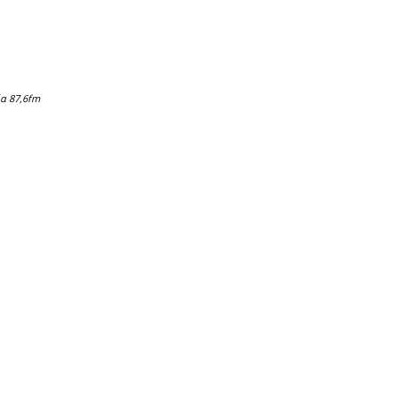
ία 87,6fm