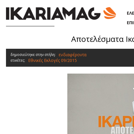
Παράκαμψη προς το κυρίως περιεχόμενο
ΕΛ
ΕΠ
Αποτελέσματα Ικ
ενδιαφέροντα
δημοσιεύτηκε στην στήλη:
Εθνικές Εκλογές 09/2015
ετικέτες: