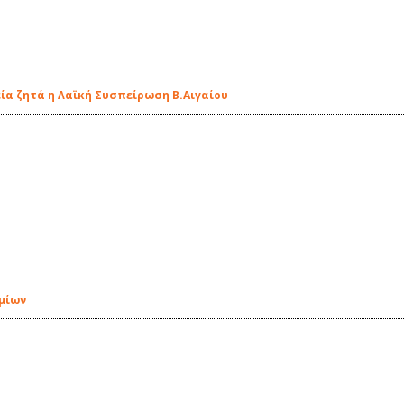
ία ζητά η Λαϊκή Συσπείρωση Β.Αιγαίου
ομίων