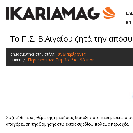
Παράκαμψη προς το κυρίως περιεχόμενο
ΕΛ
ΕΠ
Το Π.Σ. Β.Αιγαίου ζητά την απόσ
ενδιαφέροντα
δημοσιεύτηκε στην στήλη:
Περιφερειακό Συμβούλιο
δόμηση
ετικέτες:
,
Συζητήθηκε ως θέμα της ημερήσιας διάταξης στο περιφερειακό 
απαγόρευση της δόμησης στις εκτός σχεδίου πόλεως περιοχές.