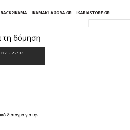
BACK2IKARIA
IKARIAKI-AGORA.GR
IKARIASTORE.GR
Φόρμα αναζήτησης
α τη δόμηση
012 - 22:02
κό διάταγμα για την