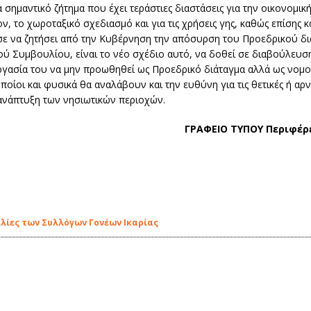
 σημαντικό ζήτημα που έχει τεράστιες διαστάσεις για την οικονομικ
ον, το χωροταξικό σχεδιασμό και για τις χρήσεις γης, καθώς επίσης κ
σε να ζητήσει από την Κυβέρνηση την απόσυρση του Προεδρικού δι
ύ Συμβουλίου, είναι το νέο σχέδιο αυτό, να δοθεί σε διαβούλευση
ργασία του να μην προωθηθεί ως Προεδρικό διάταγμα αλλά ως νομο
οίοι και φυσικά θα αναλάβουν και την ευθύνη για τις θετικές ή αρν
ανάπτυξη των νησιωτικών περιοχών.
ΓΡΑΦΕΙΟ ΤΥΠΟΥ Περιφέρε
ίες των Συλλόγων Γονέων Ικαρίας