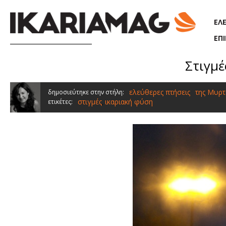
Παράκαμψη προς το κυρίως περιεχόμενο
ΕΛ
ΕΠ
Στιγμέ
ελεύθερες πτήσεις
της Μυρτ
δημοσιεύτηκε στην στήλη:
στιγμές
ικαριακή φύση
ετικέτες:
,