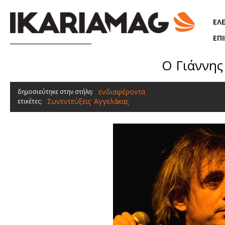
Παράκαμψη προς το κυρίως περιεχόμενο
ΕΛ
ΕΠ
Ο Γιάννης
ενδιαφέροντα
δημοσιεύτηκε στην στήλη:
Συνεντεύξεις
Αγγελάκας
ετικέτες:
,