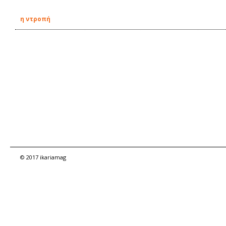
η ντροπή
© 2017 ikariamag