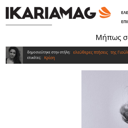
Παράκαμψη προς το κυρίως περιεχόμενο
ΕΛ
ΕΠ
Μήπως σο
ελεύθερες πτήσεις
της Γιού
δημοσιεύτηκε στην στήλη:
Κρίση
ετικέτες: