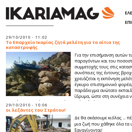
Παράκαμψη προς το κυρίως περιεχόμενο
ΕΛ
ΕΠ
Σελίδες
29/10/2010 - 11:02
Το Επαρχείο Ικαρίας ζητά μελέτη για τα αίτια της
καταστροφής
Για την επισήμανση αυτών τ
παραγόντων και του ποσοσ
συμμετοχής τους στις κατασ
συνέπειες της έντονης βρο
χρειάζεται η εκπόνηση μελέ
έγκυρο επιστημονικό φορέα,
παράδειγμα ανώτατο εκπαιδ
ίδρυμα, ώστε στη συνέχεια 
προτάσεις για μέτρα που πρέπει να ληφθούν.
29/10/2010 - 10:06
οι λεζάντες του Στράτου!
Δε θα σκάσουμε κιόλας ... π
μια ζωή που χάθηκε όλα τα
ξαναγίνονται!