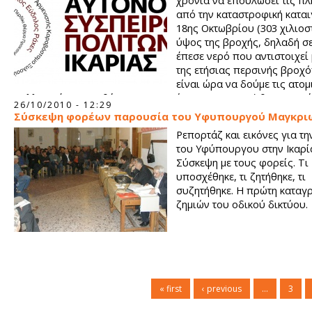
χρόνια να επουλώσει τις πλ
από την καταστροφική καται
18ης Οκτωβρίου (303 χιλιοσ
ύψος της βροχής, δηλαδή σ
έπεσε νερό που αντιστοιχεί
της ετήσιας περσινής βροχό
είναι ώρα να δούμε τις ατομ
συλλογικές μας ευθύνες, για το πώς η καταστροφή θα μπορο
26/10/2010 - 12:29
ήταν μικρότερης έκτασης. Ατομικές, στο βαθμό που ο καθένας
Σύσκεψη φορέων παρουσία του Υφυπουργού Μαγκρι
παρεμβαίνει ή δεν παρεμβαίνει με αποτέλεσμα να εκτρέπονται
Ρεπορτάζ και εικόνες για τη
βρόχινα νερά από τις φυσικές τους κοίτες.
του Υφύπουργου στην Ικαρί
Σύσκεψη με τους φορείς. Τι
υποσχέθηκε, τι ζητήθηκε, τι
συζητήθηκε. Η πρώτη καταγ
ζημιών του οδικού δικτύου.
« first
‹ previous
…
3