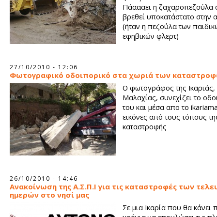
Πάαααει η ζαχαροπεζούλα 
βρεθεί υποκατάστατο στην αν
(ήταν η πεζούλα των παιδικ
εφηβικών φλερτ)
27/10/2010 - 12:06
Φωτογραφικό οδοιπορικό στα χωριά των καταστρο
Ο φωτογράφος της Ικαριάς,
Μαλαχίας, συνεχίζει το οδο
του και μέσα απο το ikariam
εικόνες από τους τόπους τη
καταστροφής
26/10/2010 - 14:46
Ανακοίνωση της Α.Σ.Π.Ι για τις καταστροφές των τελ
ημερών στο νησί μας
Σε μια Ικαρία που θα κάνει 