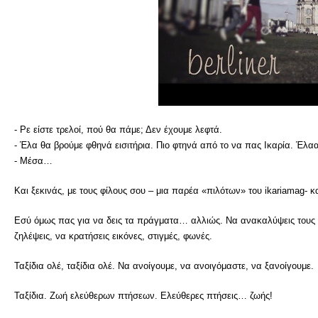
- Ρε είστε τρελοί, πού θα πάμε; Δεν έχουμε λεφτά.
- Έλα θα βρούμε φθηνά εισιτήρια. Πιο φτηνά από το να πας Ικαρία. Έλα
- Μέσα…
Και ξεκινάς, με τους φίλους σου – μια παρέα «πιλότων» του ikariamag- κ
Εσύ όμως πας για να δεις τα πράγματα… αλλιώς. Να ανακαλύψεις τους δρ
ζηλέψεις, να κρατήσεις εικόνες, στιγμές, φωνές.
Ταξίδια ολέ, ταξίδια ολέ. Να ανοίγουμε, να ανοιγόμαστε, να ξανοίγουμε.
Ταξίδια. Ζωή ελεύθερων πτήσεων. Ελεύθερες πτήσεις… ζωής!