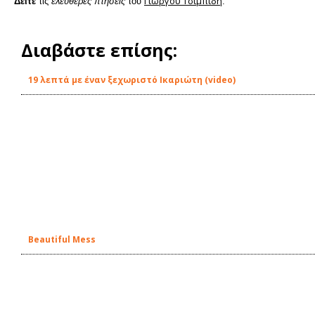
Γιώργου Τσιμπίδη
Δείτε
τις
ελεύθερες πτήσεις
του
.
Διαβάστε επίσης:
19 λεπτά με έναν ξεχωριστό Ικαριώτη (video)
Beautiful Mess