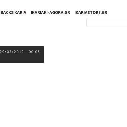
BACK2IKARIA
IKARIAKI-AGORA.GR
IKARIASTORE.GR
Φόρμα αναζήτησης
29/03/2012 - 00:05