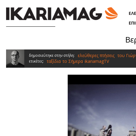
Παράκαμψη προς το κυρίως περιεχόμενο
ΕΛ
ΕΠ
Βε
ελεύθερες πτήσεις
του Γιώρ
δημοσιεύτηκε στην στήλη:
ταξίδια
το Σήμερα
ikariamagTV
ετικέτες:
,
,