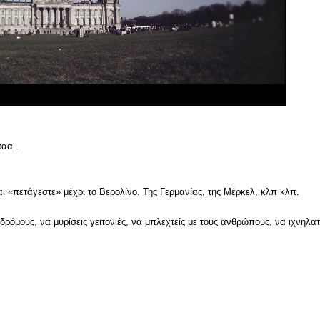
ααα..
αι «πετάγεστε» μέχρι το Βερολίνο. Της Γερμανίας, της Μέρκελ, κλπ κλπ.
όμους, να μυρίσεις γειτονιές, να μπλεχτείς με τους ανθρώπους, να ιχνηλατ