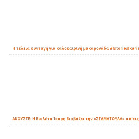
Η τέλεια συνταγή για καλοκαιρινή μακαρονάδα #IstoriesIkari
ΑΚΟΥΣΤΕ: Η Βιολέτα Ίκαρη διαβάζει την «ΣΤΑΜΑΤΟΥΛΑ» απ'τις