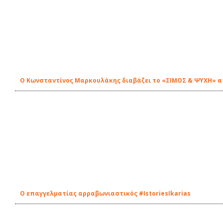
Ο Κωνσταντίνος Μαρκουλάκης διαβάζει το «ΣΙΜΟΣ & ΨΥΧΗ» απ'
Ο επαγγελματίας αρραβωνιαστικός #IstoriesIkarias