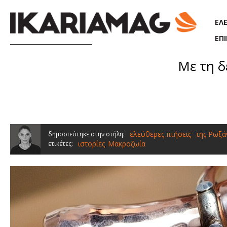
Παράκαμψη προς το κυρίως περιεχόμενο
ΕΛ
ΕΠ
Με τη δ
ελεύθερες πτήσεις
της Ρωξ
δημοσιεύτηκε στην στήλη:
ιστορίες
Μακροζωία
ετικέτες:
,