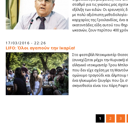
σταθμό για τις γνώσεις μας σχετι
εξέλιξη των ειδών. Οι ερευνητές
με πολύ αξιόπιστη μεθοδολογία ό
καρχαρίες της Γροιλανδίας, ένα 
εκατοντάδες είδη αυτού του θηρ
ωκεανών, ζουν περίπου 400 χρόν
17/03/2016 - 22:26
LIFO: Όλοι αγαπούν την Ικαρία!
Στο φεστιβάλ Ντοκιμαντέρ Θεσσ
(συνεχίζεται μέχρι την Κυριακή) 
ελληνικό ντοκιμαντέρ Τρου Μπλου
που δεν είχε σχέση με τη Μαντόν
ομώνυμο τραγούδι και άλμπουμ τ
ένα ηλικιωμένο ζευγάρι που ζει σ
σκηνοθεσία είναι του Χάρη Ραφτο
1
2
3