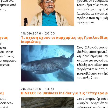
σφατα ένα
χρόνια, αν θυμάμαι κ
χομένως από
Κάθε μέρα πίνει το κρ
του,
ποτηράκι με το φαΐ, 
λατρεύει τις τηγανητέ
πράγμα που τη θυμάμα
πραγματικά.
18/09/2016 - 20:00
ητας
Τι σχέση έχουν οι καρχαρίες της Γροιλανδίας
Ικαριώτες;
ης
Στις 12 Αυγούστου, σ
ν οι
διεθνές επιστημονικό
ου Barilla
δημοσιεύτηκε μια μελ
ξιδεύοντας
σταθμό για τις γνώσει
ου, σύμφωνα
εξέλιξη των ειδών, π
υς είναι
παράγοντες οι οποίο
μακροβιότητα των έμβ
του ανθρώπου.
28/04/2016 - 14:51
α]
BINTEO: Το Business Insider για τις "Υπερτροφ
γκυρο
Στο ντοκιμαντέρ του B
«Science»,
«Ικαρία: Το νησί όπο
οτελεί
πάντα» οι ρεπόρτες