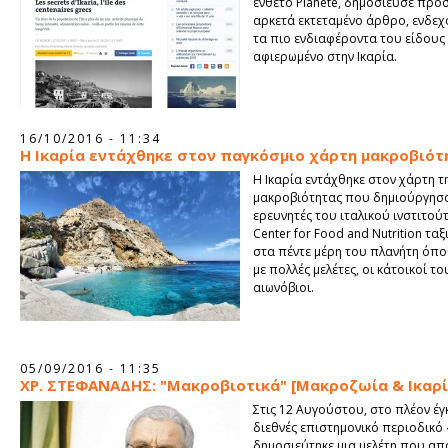
ένθετο Planete, δημοσίευσε πρό
αρκετά εκτεταμένο άρθρο, ενδε
τα πιο ενδιαφέροντα του είδους 
αφιερωμένο στην Ικαρία.
16/10/2016 - 11:34
Η Ικαρία εντάχθηκε στον παγκόσμιο χάρτη μακροβιότ
Η Ικαρία εντάχθηκε στον χάρτη τ
μακροβιότητας που δημιούργησα
ερευνητές του ιταλικού ινστιτούτ
Center for Food and Nutrition τα
στα πέντε μέρη του πλανήτη όπ
με πολλές μελέτες, οι κάτοικοί το
αιωνόβιοι.
05/09/2016 - 11:35
ΧΡ. ΣΤΕΦΑΝΑΔΗΣ: "Μακροβιοτικά" [Μακροζωία & Ικαρί
Στις 12 Αυγούστου, στο πλέον έ
διεθνές επιστημονικό περιοδικό 
δημοσιεύτηκε μια μελέτη που απ