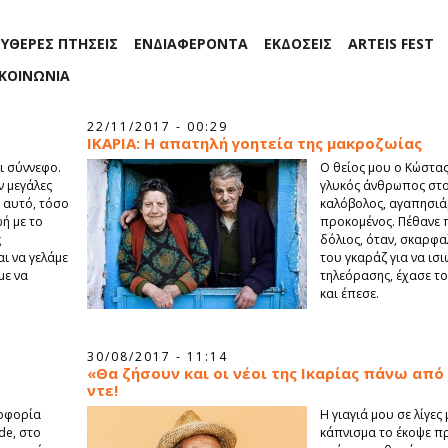
ΕΥΘΕΡΕΣ ΠΤΗΣΕΙΣ
ΕΝΔΙΑΦΕΡΟΝΤΑ
ΕΚΔΟΣΕΙΣ
ARTEIS FEST
ΙΚΟΙΝΩΝΙΑ
22/11/2017 - 00:29
ΙΚΑΡΙΑ: Η απατηλή γοητεία της μακροζωίας
ι σύννεφο.
Ο θείος μου ο Κώστας 
ν μεγάλες
γλυκός άνθρωπος στον
 αυτό, τόσο
καλόβολος, αγαπησιά
ωή με το
προκομένος. Πέθανε π
ς
δόλιος, όταν, σκαρφ
αι να γελάμε
του γκαράζ για να ισι
με να
τηλεόρασης, έχασε το
και έπεσε.
30/08/2017 - 11:14
«Θα ζήσουν και οι νέοι της Ικαρίας πάνω από 
ντε!
λοφορία
Η γιαγιά μου σε λίγες 
de, στο
κάπνισμα το έκοψε πρ