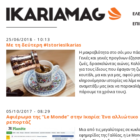
Παράκαμψη προς το κυρίως περιεχόμενο
ΕΛ
ΕΠ
Σελίδες
25/06/2018 - 10:13
Με τη δεύτερη #IstoriesIkarias
Η μακροβιότητα στο σόι μου πάε
Γενιές και γενιές προγόνων έζησα
ζωές, δρασκελώντας αιώνες. Καλό
για τους ίδιους που έφαγαν τη ζ
κουτάλι, μα και για μας, αφού μα
κληρονόμησαν ιστορίες να λέμε κ
αναμετάξυ μας (και να παρακαλά
πάρουμε τα χρόνια τους).
05/10/2017 - 08:29
Αφιέρωμα της “Le Monde” στην Ικαρία: Ένα αλλιώτικο
ρεπορτάζ
Μια από τις μεγαλύτερες σε κυκ
εφημερίδες της Γαλλίας, η Le Mon