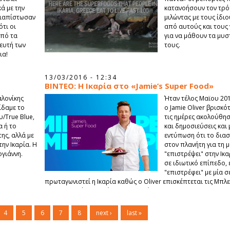
κά με την
κατανοήσουν τον τρό
 διαπίστωσαν
μιλώντας με τους ίδι
τι οι
από αυτούς και τους 
από τα
για να μάθουν τα μυσ
ευτή των
τους.
ια!
13/03/2016 - 12:34
ΒΙΝΤΕΟ: Η Ικαρία στο «Jamie’s Super Food»
αλονίκης
Ήταν τέλος Μαϊου 20
είδαμε το
ο Jamie Oliver βρισκότ
/True Blue,
τις ημέρες ακολούθη
α ή το
και δημοσιεύσεις και 
ης, αλλά με
εντύπωση ότι το δι
την Ικαρία. Η
στον πλανήτη για τη μ
γιάννη.
"επιστρέψει" στην Ικα
σε ιδιωτικό επίπεδο, ε
"επιστρέφει" με μία 
πρωταγωνιστεί η Ικαρία καθώς ο Oliver επισκέπτεται τις Μπλ
με τον υψηλότερο δείκτη μακροζωίας.
4
5
6
7
8
next ›
last »