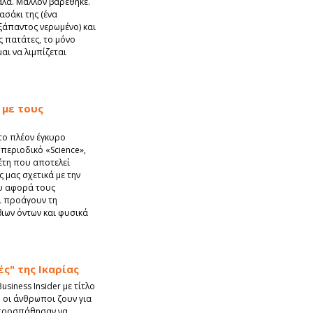
αλά. Μάλλον βαρέθηκε.
ασάκι της (ένα
εξάπαντος νερωμένο) και
ς πατάτες, το μόνο
ι να λιμπίζεται
 με τους
το πλέον έγκυρο
 περιοδικό «Science»,
έτη που αποτελεί
ς μας σχετικά με την
ου αφορά τους
ι προάγουν τη
ιων όντων και φυσικά
ές" της Ικαρίας
usiness Insider με τίτλο
υ οι άνθρωποι ζουν για
 προσπάθησαν να