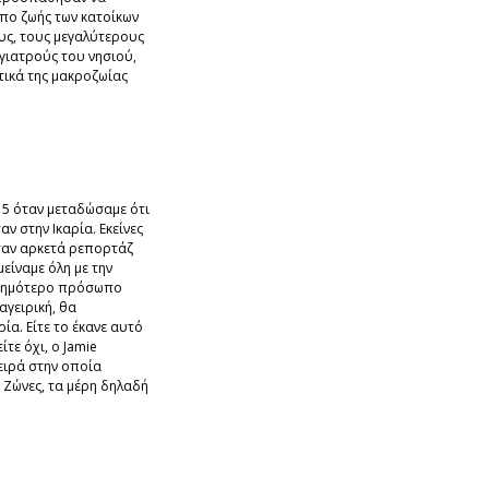
πο ζωής των κατοίκων
ους, τους μεγαλύτερους
γιατρούς του νησιού,
τικά της μακροζωίας
15 όταν μεταδώσαμε ότι
αν στην Ικαρία. Εκείνες
σαν αρκετά ρεπορτάζ
μείναμε όλη με την
ασημότερο πρόσωπο
αγειρική, θα
ρία. Είτε το έκανε αυτό
ίτε όχι, ο Jamie
σειρά στην οποία
ε Ζώνες, τα μέρη δηλαδή