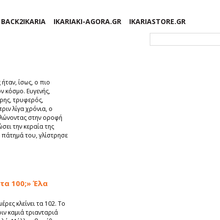
BACK2IKARIA
IKARIAKI-AGORA.GR
IKARIASTORE.GR
Φόρμα αναζήτησης
ήταν, ίσως, ο πιο
 κόσμο. Ευγενής,
ρης, τρυφερός,
ριν λίγα χρόνια, ο
αλώνοντας στην οροφή
ώσει την κεραία της
 πάτημά του, γλίστρησε
τα 100;» Έλα
μέρες κλείνει τα 102. Το
ιν καμιά τριανταριά