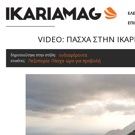
Παράκαμψη προς το κυρίως περιεχόμενο
ΕΛ
ΕΠ
VIDEO: ΠΑΣΧΑ ΣΤΗΝ ΙΚΑΡΙ
ενδιαφέροντα
δημοσιεύτηκε στην στήλη:
Πεζοπορία
Πάσχα
ώρα για προβολή
ετικέτες:
,
,