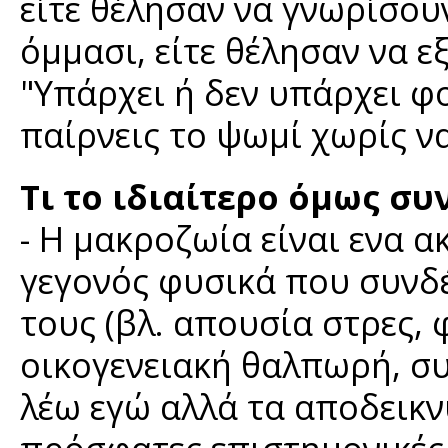
είτε θέλησαν να γνωρίσουν
όμμασι, είτε θέλησαν να ε
"Υπάρχει ή δεν υπάρχει φ
παίρνεις το ψωμί χωρίς να
Τι το ιδιαίτερο όμως συ
- Η μακροζωία είναι ενα 
γεγονός φυσικά που συνδ
τους (βλ. απουσία στρες, 
οικογενειακή θαλπωρή, συ
λέω εγώ αλλά τα αποδεικν