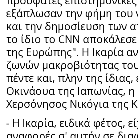
πρόσφατες επιστημονικές 
εξάπλωσαν την φήμη του 
και την δημοσίευση των 
το ίδιο το CNN αποκάλεσε
της Ευρώπης". Η Ικαρία α
ζωνών µακροβιότητας του 
πέντε και, πλην της ίδιας, 
Οκινάουα της Ιαπωνίας, η
Χερσόνησος Νικόγια της Κ
- Η Ικαρία, ειδικά φέτος, ε
αναφορές σ' αυτήν σε δια