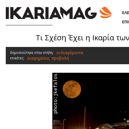
Παράκαμψη προς το κυρίως περιεχόμενο
ΕΛ
ΕΠ
Τι Σχέση Έχει η Ικαρία τω
ενδιαφέροντα
δημοσιεύτηκε στην στήλη:
Διαφημίσεις
προβολή
ετικέτες:
,