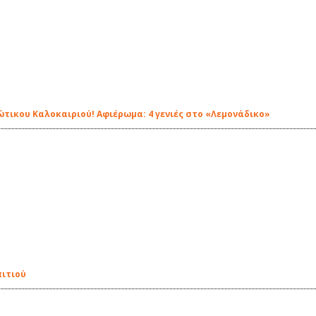
ιώτικου Καλοκαιριού! Αφιέρωμα: 4 γενιές στο «Λεμονάδικο»
πιτιού