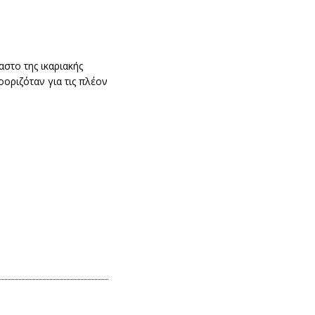
στο της ικαριακής
οοριζόταν για τις πλέον