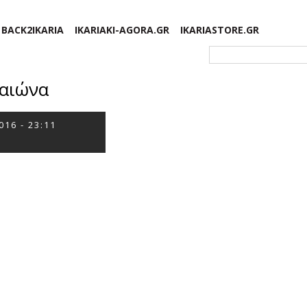
BACK2IKARIA
IKARIAKI-AGORA.GR
IKARIASTORE.GR
Φόρμα αναζήτησης
 αιώνα
016 - 23:11