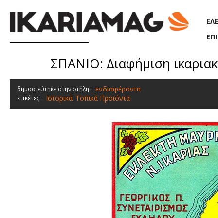
Παράκαμψη προς το κυρίως περιεχόμενο
ΕΛ
ΕΠ
ΣΠΑΝΙΟ: Διαφήμιση ικαριακ
ενδιαφέροντα
δημοσιεύτηκε στην στήλη:
Ιστορικά
Τοπικά Προϊόντα
ετικέτες:
,