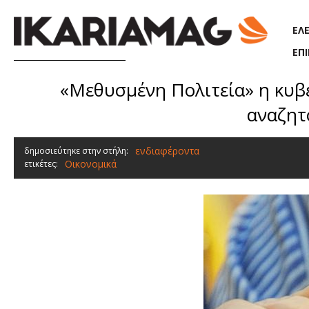
Παράκαμψη προς το κυρίως περιεχόμενο
ΕΛ
ΕΠ
«Μεθυσμένη Πολιτεία» η κυβ
αναζητ
ενδιαφέροντα
δημοσιεύτηκε στην στήλη:
Οικονομικά
ετικέτες: