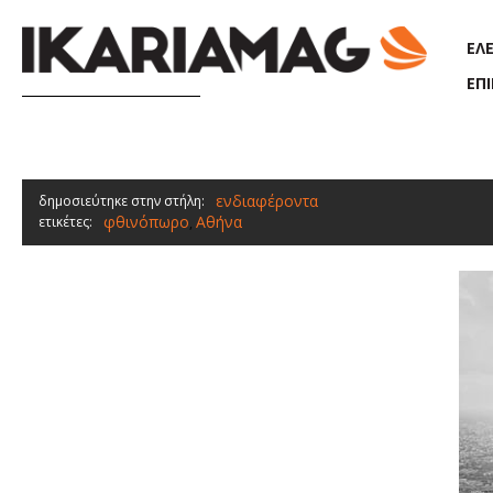
Παράκαμψη προς το κυρίως περιεχόμενο
ΕΛ
ΕΠ
ενδιαφέροντα
δημοσιεύτηκε στην στήλη:
φθινόπωρο
Αθήνα
ετικέτες:
,