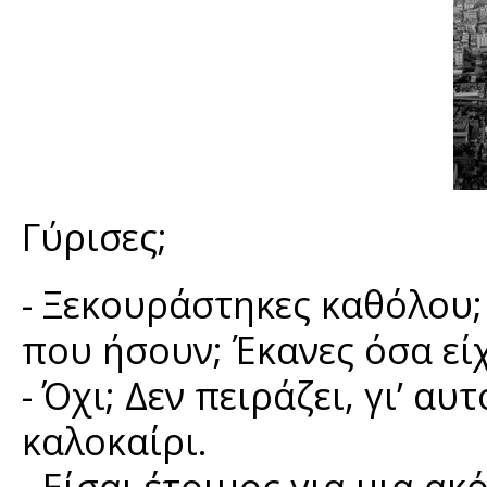
Γύρισες;
- Ξεκουράστηκες καθόλου; 
που ήσουν; Έκανες όσα είχ
- Όχι; Δεν πειράζει, γι’ α
καλοκαίρι.
- Είσαι έτοιμος για μια α