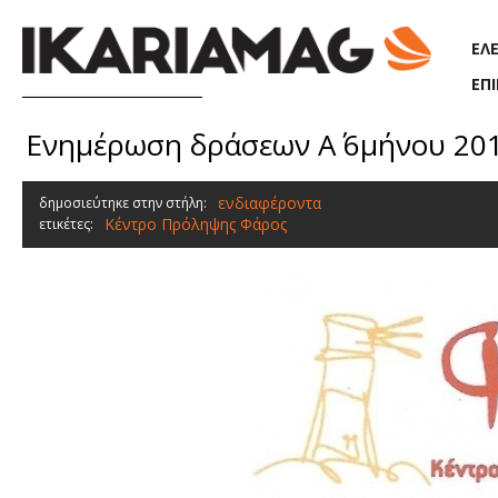
Παράκαμψη προς το κυρίως περιεχόμενο
ΕΛ
ΕΠ
Ενημέρωση δράσεων Α΄ 6μήνου 201
ενδιαφέροντα
δημοσιεύτηκε στην στήλη:
Κέντρο Πρόληψης Φάρος
ετικέτες: