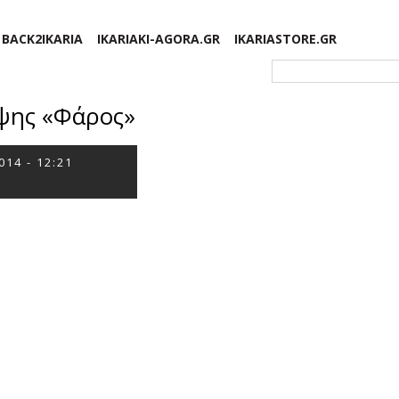
BACK2IKARIA
IKARIAKI-AGORA.GR
IKARIASTORE.GR
Φόρμα αναζήτησης
ηψης «Φάρος»
014 - 12:21