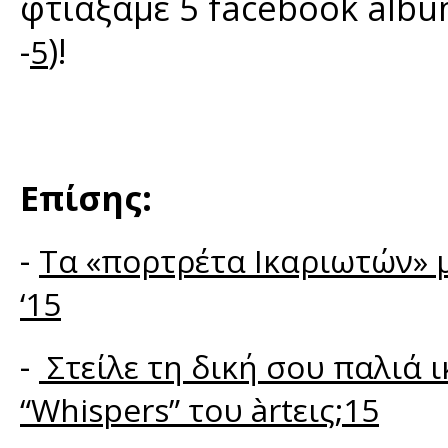
φτιάξαμε 5 facebook albu
-
)!
5
Επίσης:
-
Τα «πορτρέτα Ικαριωτών» μ
‘15
-
Στείλε τη δική σου παλιά 
“Whispers” του àrtεις;15