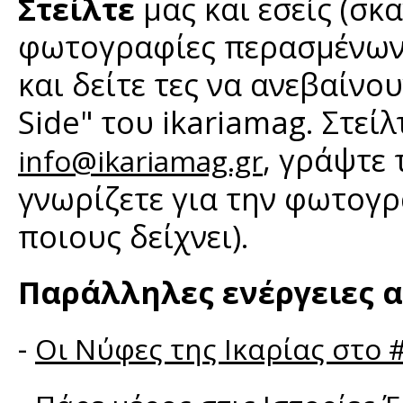
Στείλτε
μας και εσείς (σκ
φωτογραφίες περασμένων 
και δείτε τες να ανεβαίνο
Side" του ikariamag. Στεί
, γράψτε
info@ikariamag.gr
γνωρίζετε για την φωτογρ
ποιους δείχνει).
Παράλληλες ενέργειες α
-
Οι Νύφες της Ικαρίας στο #