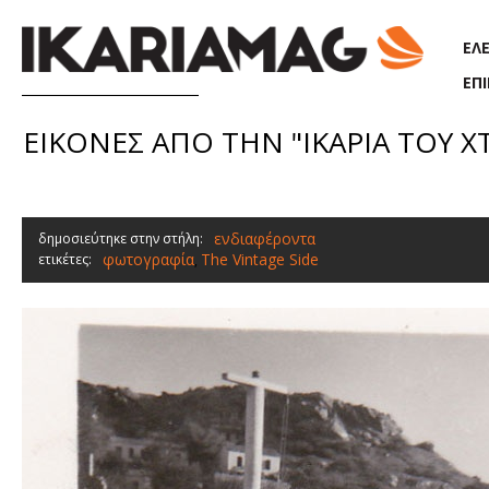
Παράκαμψη προς το κυρίως περιεχόμενο
ΕΛ
ΕΠ
ΕΙΚΟΝΕΣ ΑΠΟ ΤΗΝ "ΙΚΑΡΙΑ ΤΟΥ ΧΤΕ
ενδιαφέροντα
δημοσιεύτηκε στην στήλη:
φωτογραφία
The Vintage Side
ετικέτες:
,