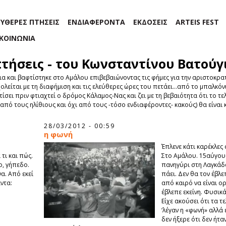
ΕΥΘΕΡΕΣ ΠΤΗΣΕΙΣ
ΕΝΔΙΑΦΕΡΟΝΤΑ
ΕΚΔΟΣΕΙΣ
ARTEIS FEST
ΙΚΟΙΝΩΝΙΑ
πτήσεις - του Κωνσταντίνου Βατούγ
ια και βαφτίστηκε στο Αμάλου επιβεβαιώνοντας τις φήμες για την αριστοκρ
λείται με τη διαφήμιση και τις ελεύθερες ώρες του πετάει…από το μπαλκόν
ίσει πριν φτιαχτεί ο δρόμος Κάλαμος-Νας και ζει με τη βεβαιότητα ότι το 
πό τους ηλίθιους και όχι από τους -τόσο ενδιαφέροντες- κακούς) θα είναι
28/03/2012 - 00:59
η φωνή
Έπλενε κάτι καρέκλες
τι και πώς.
Στο Αμάλου. 15αύγου
, γήπεδο.
πανηγύρι στη Λαγκάδ
να. Από εκεί
πάει. Δεν θα τον έβλε
ντα:
από καιρό να είναι ορ
έβλεπε εκείνη. Φυσικά
Είχε ακούσει ότι τα τ
‘λέγαν η «φωνή» αλλά 
δεν ήξερε ότι δεν ήτα