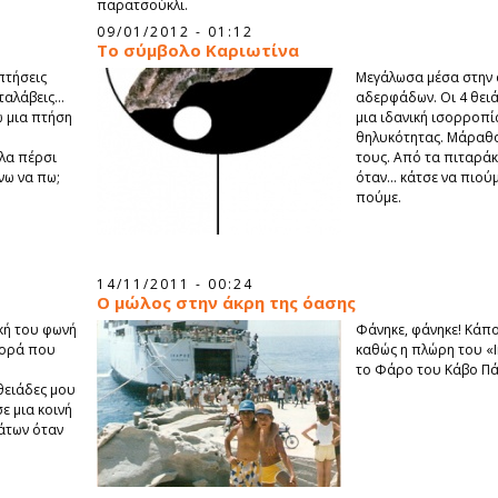
παρατσούκλι.
09/01/2012 - 01:12
Το σύμβολο Καριωτίνα
 πτήσεις
Μεγάλωσα μέσα στην 
αταλάβεις…
αδερφάδων. Οι 4 θειά
 μια πτήση
μια ιδανική ισορροπί
θηλυκότητας. Μάραθο
λα πέρσι
τους. Από τα πιταράκ
νω να πω;
όταν… κάτσε να πιούμ
πούμε.
14/11/2011 - 00:24
Ο μώλος στην άκρη της όασης
κή του φωνή
Φάνηκε, φάνηκε! Κάπ
φορά που
καθώς η πλώρη του «
το Φάρο του Κάβο Π
θειάδες μου
ε μια κοινή
μάτων όταν