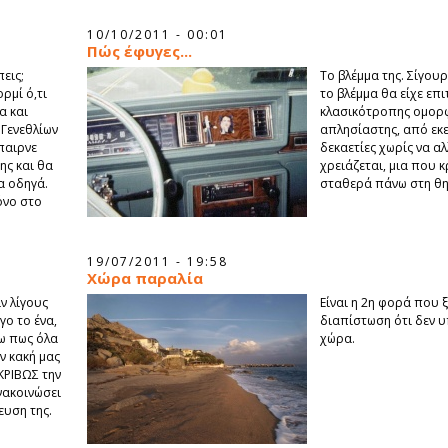
10/10/2011 - 00:01
Πώς έφυγες...
πεις;
Το βλέμμα της. Σίγου
ρμί ό,τι
το βλέμμα θα είχε επι
ια και
κλασικότροπης ομορφ
 Γενεθλίων
απλησίαστης, από εκε
έπαιρνε
δεκαετίες χωρίς να αλ
ης και θα
χρειάζεται, μια που 
α οδηγά.
σταθερά πάνω στη θη
όνο στο
19/07/2011 - 19:58
Χώρα παραλία
ιν λίγους
Είναι η 2η φορά που 
γο το ένα,
διαπίστωση ότι δεν 
ύω πως όλα
χώρα.
ν κακή μας
ΑΚΡΙΒΩΣ την
νακοινώσει
ευση της.