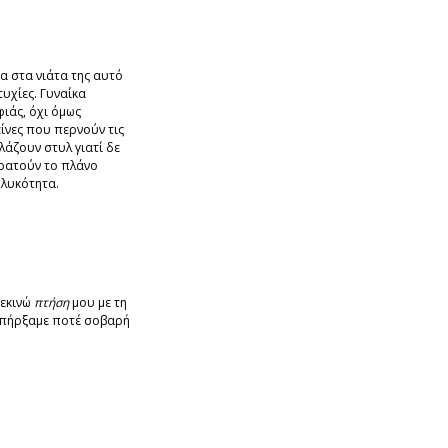
ρα στα νιάτα της αυτό
τυχίες. Γυναίκα
ιάς, όχι όμως
ίνες που περνούν τις
λάζουν στυλ γιατί δε
κρατούν το πλάνο
λυκότητα.
ξεκινώ
πτήση
μου με τη
υπήρξαμε ποτέ σοβαρή