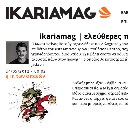
Παράκαμψη προς το κυρίως περιεχόμενο
ΕΛ
ΕΠ
ikariamag | ελεύθερες 
O Κωνσταντίνος Βατούγιος γεννήθηκε πριν ελάχιστα χρόν
επιθέτου του (Ντε Μπαντουγιόν). Σπούδασε Θέατρο, ασχο
γκρινιάρηδες του διαδικτύου. Έχει βάλει σκοπό να αδυνατ
ακουστεί πάνω στον πλανήτη ( ο οποίος θα καταστραφεί α
Jackson.
Σελίδες
24/05/2012 - 00:02
η Γη των Οπαδών
Διάλεξε μπλουζάκι – έμβλημα να
υπερασπιστείς. Δεν έχει σημασία 
Μόνο διάλεξε σχήμα, στρατόπεδο
Και αν δεν υπάρχει, φτιάξε εσύ έ
και πέρα μπορείς να κάνεις τα πά