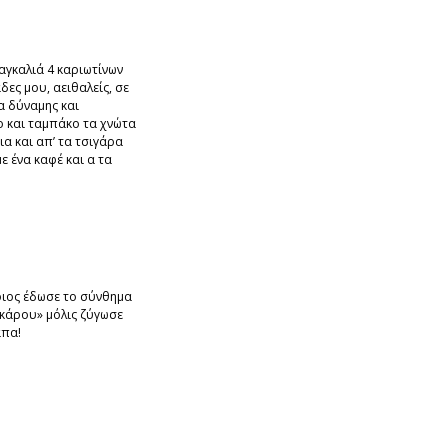
αγκαλιά 4 καριωτίνων
δες μου, αειθαλείς, σε
α δύναμης και
 και ταμπάκο τα χνώτα
ια και απ’ τα τσιγάρα
ε ένα καφέ και α τα
οιος έδωσε το σύνθημα
Ικάρου» μόλις ζύγωσε
άπα!