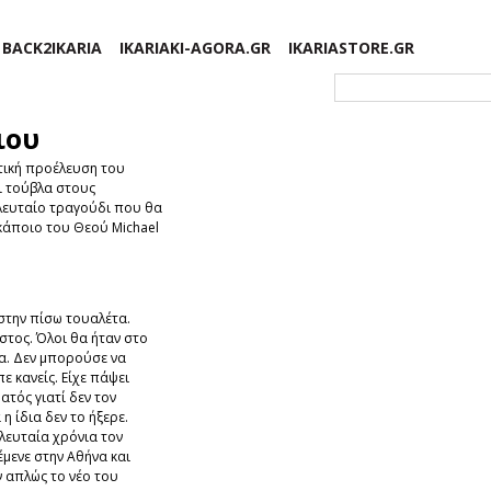
BACK2IKARIA
IKARIAKI-AGORA.GR
IKARIASTORE.GR
Φόρμα αναζήτησης
ιου
ατική προέλευση του
ι τούβλα στους
τελευταίο τραγούδι που θα
 κάποιο του Θεού Michael
 στην πίσω τουαλέτα.
στος. Όλοι θα ήταν στο
α. Δεν μπορούσε να
πε κανείς. Είχε πάψει
ατός γιατί δεν τον
 η ίδια δεν το ήξερε.
ελευταία χρόνια τον
έμενε στην Αθήνα και
ν απλώς το νέο του