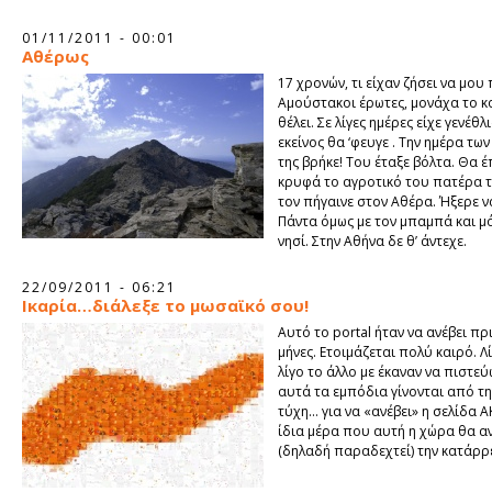
01/11/2011 - 00:01
Αθέρως
17 χρονών, τι είχαν ζήσει να μου 
Αμούστακοι έρωτες, μονάχα το κο
θέλει. Σε λίγες ημέρες είχε γενέθλ
εκείνος θα ‘φευγε . Την ημέρα των
της βρήκε! Του έταξε βόλτα. Θα 
κρυφά το αγροτικό του πατέρα τ
τον πήγαινε στον Αθέρα. Ήξερε ν
Πάντα όμως με τον μπαμπά και μ
νησί. Στην Αθήνα δε θ’ άντεχε.
22/09/2011 - 06:21
Ικαρία…διάλεξε το μωσαϊκό σου!
Αυτό το portal ήταν να ανέβει πρ
μήνες. Ετοιμάζεται πολύ καιρό. Λί
λίγο το άλλο με έκαναν να πιστε
αυτά τα εμπόδια γίνονται από τη
τύχη… για να «ανέβει» η σελίδα 
ίδια μέρα που αυτή η χώρα θα α
(δηλαδή παραδεχτεί) την κατάρρ