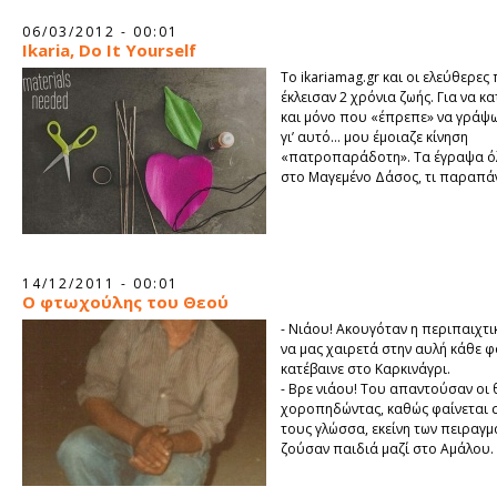
06/03/2012 - 00:01
Ikaria, Do It Yourself
Το ikariamag.gr και οι ελεύθερες
έκλεισαν 2 χρόνια ζωής. Για να κ
και μόνο που «έπρεπε» να γράψω
γι’ αυτό… μου έμοιαζε κίνηση
«πατροπαράδοτη». Τα έγραψα ό
στο Μαγεμένο Δάσος, τι παραπά
14/12/2011 - 00:01
O φτωχούλης του Θεού
- Νιάου! Ακουγόταν η περιπαιχτι
να μας χαιρετά στην αυλή κάθε 
κατέβαινε στο Καρκινάγρι.
- Βρε νιάου! Του απαντούσαν οι 
χοροπηδώντας, καθώς φαίνεται σ
τους γλώσσα, εκείνη των πειραγ
ζούσαν παιδιά μαζί στο Αμάλου.