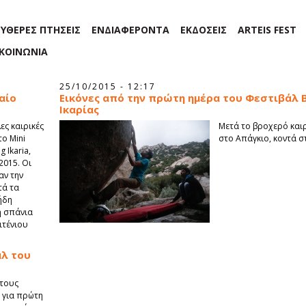
ΕΥΘΕΡΕΣ ΠΤΗΣΕΙΣ
ΕΝΔΙΑΦΕΡΟΝΤΑ
ΕΚΔΟΣΕΙΣ
ARTEIS FEST
ΙΚΟΙΝΩΝΙΑ
25/10/2015 - 12:17
αίο
Εικόνες από την πρώτη ημέρα του Φεστιβάλ B
Ικαρίας
ες καιρικές
Μετά το βροχερό και
ο Mini
στο Απάγκιο, κοντά σ
 Ikaria,
2015. Οι
αν την
τά τα
ήδη
η σπάνια
ιτένιου
άλ του
 τους
r για πρώτη