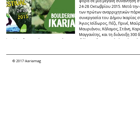
φορά σε μια μεγάλη συνάντηση στ
24-28 Οκτωβρίου 2015. Μετά την
των πρώτων αναρριχητικών πάρκ
συνεργασία του Δήμου Ικαρίας σ
Άγιος Ισίδωρος, Πέζι, Πρινέ, Μαύ
Μαυριάνου, Κάλαμος, Στάνη, Καρκ
Μαγγανίτης, και τη διάνοιξη 300
boulder, διοργανώνεται το πρώτο φεστιβάλ που θα προσελκύσει ένα νέο
εναλλακτικού τουρισμού στην Ικαρία.
© 2017 ikariamag