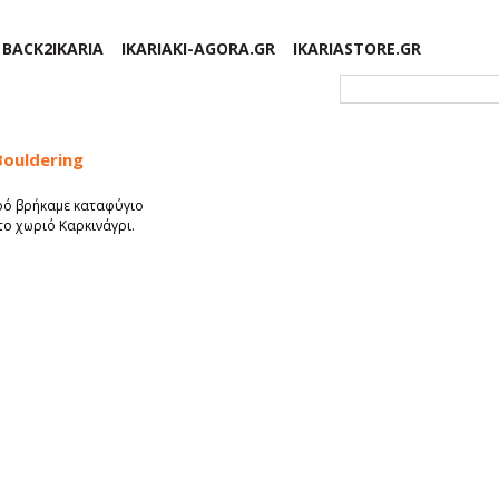
BACK2IKARIA
IKARIAKI-AGORA.GR
IKARIASTORE.GR
Φόρμα αναζήτησης
ouldering
ρό βρήκαμε καταφύγιο
το χωριό Καρκινάγρι.