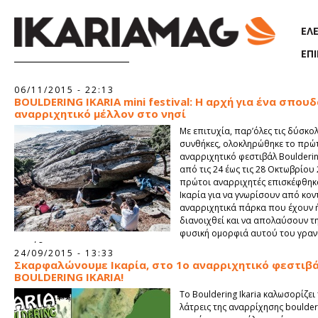
Παράκαμψη προς το κυρίως περιεχόμενο
ΕΛ
ΕΠ
06/11/2015 - 22:13
BOULDERING IKARIA mini festival: Η αρχή για ένα σπουδ
αναρριχητικό μέλλον στο νησί
Mε επιτυχία, παρ’όλες τις δύσκολ
συνθήκες, ολοκληρώθηκε το πρώτ
αναρριχητικό φεστιβάλ Bouldering
από τις 24 έως τις 28 Οκτωβρίου 
πρώτοι αναρριχητές επισκέφθηκ
Ικαρία για να γνωρίσουν από κον
αναρριχητικά πάρκα που έχουν 
διανοιχθεί και να απολαύσουν τ
φυσική ομορφιά αυτού του γραν
παράδεισου.
24/09/2015 - 13:33
Σκαρφαλώνουμε Ικαρία, στο 1ο αναρριχητικό φεστιβ
BOULDERING IKARIA!
To Βοuldering Ikaria καλωσορίζει
λάτρεις της αναρρίχησης boulde