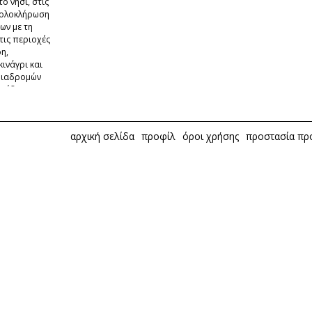
ο νησί, στις
 ολοκλήρωση
ων με τη
τις περιοχές
ρη,
ινάγρι και
 διαδρομών
 είδος
αρχική σελίδα
προφίλ
όροι χρήσης
προστασία π